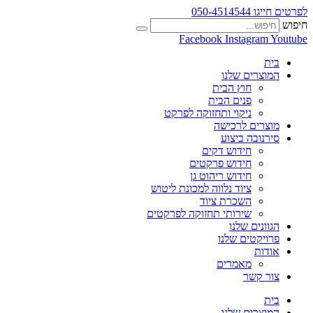
לפרטים חייגו 050-4514544
חיפוש
Facebook
Instagram
Youtube
בית
המוצרים שלנו
חוץ הבית
פנים הבית
ניקוי ותחזוקה לפרקט
מוצרים לרכישה
סירנובה ביצוע
חידוש דקים
חידוש פרקטים
חידוש ריהוט גן
ציוד נלווה למכונת ליטוש
השכרת ציוד
שירותי תחזוקה לפרקטים
הגוונים שלנו
פרויקטים שלנו
אודות
מאמרים
צור קשר
בית
המוצרים שלנו