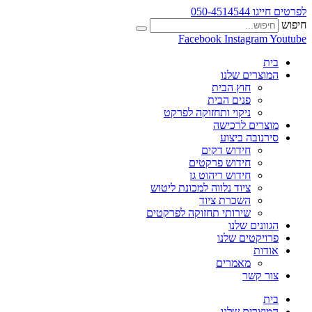
לפרטים חייגו 050-4514544
חיפוש
Facebook
Instagram
Youtube
בית
המוצרים שלנו
חוץ הבית
פנים הבית
ניקוי ותחזוקה לפרקט
מוצרים לרכישה
סירנובה ביצוע
חידוש דקים
חידוש פרקטים
חידוש ריהוט גן
ציוד נלווה למכונת ליטוש
השכרת ציוד
שירותי תחזוקה לפרקטים
הגוונים שלנו
פרויקטים שלנו
אודות
מאמרים
צור קשר
בית
המוצרים שלנו