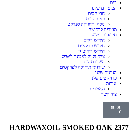
בית
המוצרים שלנו
חוץ הבית
פנים הבית
ניקוי ותחזוקה לפרקט
מוצרים לרכישה
סירנובה ביצוע
חידוש דקים
חידוש פרקטים
חידוש ריהוט גן
ציוד נלווה למכונת ליטוש
השכרת ציוד
שירותי תחזוקה לפרקטים
הגוונים שלנו
פרויקטים שלנו
אודות
מאמרים
צור קשר
₪
0.00
0
HARDWAXOIL-SMOKED OAK 2377