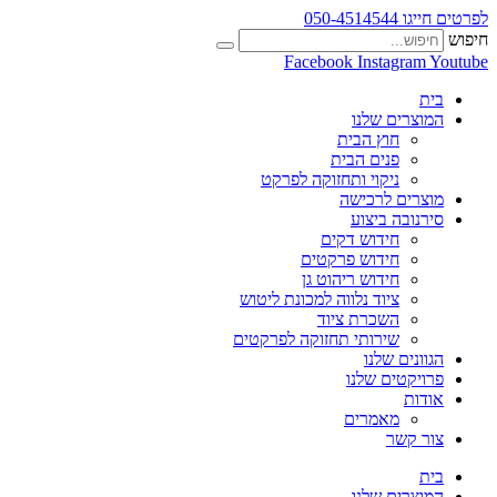
לפרטים חייגו 050-4514544
חיפוש
Facebook
Instagram
Youtube
בית
המוצרים שלנו
חוץ הבית
פנים הבית
ניקוי ותחזוקה לפרקט
מוצרים לרכישה
סירנובה ביצוע
חידוש דקים
חידוש פרקטים
חידוש ריהוט גן
ציוד נלווה למכונת ליטוש
השכרת ציוד
שירותי תחזוקה לפרקטים
הגוונים שלנו
פרויקטים שלנו
אודות
מאמרים
צור קשר
בית
המוצרים שלנו