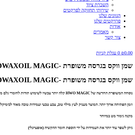
השכרת ציוד
שירותי תחזוקה לפרקטים
הגוונים שלנו
פרויקטים שלנו
אודות
מאמרים
צור קשר
0.00
₪
0
עגלת קניות
שמן ווקס בגרסה משופרת -HARDWAXOIL MAGIC
שמן ווקס בגרסה משופרת -HARDWAXOIL MAGIC
נוסחה המשופרת החדשה של HWO MAGIC קלה יותר עכשיו לשימוש תודות לחומרי גלם מחודשים
וזמן הפתיחה ארוך יותר. המוצר מעניק לעץ מילוי טוב, צבע טבעי ועמידות טובה מאוד לכימיקלי
מקנה גימור מט במיוחד
ניתן לשפר עוד יותר את העמידות על ידי הוספת חומר ההקשיה (אופציונלי)