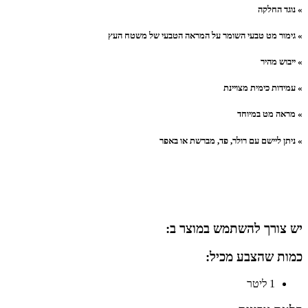
» נוגד החלקה
» גימור מט טבעי השומר על המראה הטבעי של משטח העץ
» ייבוש מהיר
» עמידות כימית מצויינת
» מראה מט במיוחד
» ניתן ליישם עם רולר, פד, מברשת או באפר
יש צורך להשתמש במוצר ב:
כמות שהצבע מכיל:
1 ליטר