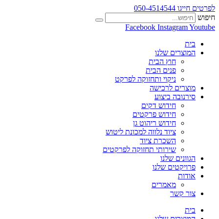
לפרטים חייגו 050-4514544
חיפוש
Facebook
Instagram
Youtube
בית
המוצרים שלנו
חוץ הבית
פנים הבית
ניקוי ותחזוקה לפרקט
מוצרים לרכישה
סירנובה ביצוע
חידוש דקים
חידוש פרקטים
חידוש ריהוט גן
ציוד נלווה למכונת ליטוש
השכרת ציוד
שירותי תחזוקה לפרקטים
הגוונים שלנו
פרויקטים שלנו
אודות
מאמרים
צור קשר
בית
המוצרים שלנו