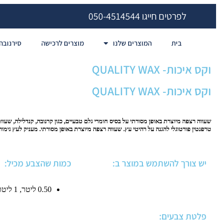
לפרטים חייגו 050-4514544
בית
המוצרים שלנו
מוצרים לרכישה
סירנובה 
וקס איכות- QUALITY WAX
וקס איכות- QUALITY WAX
שעווה רצפה מיוצרת באופן מסורתי על בסיס חומרי גלם טבעיים, כגון קרנובה, קנדלילה, שעוות
טרפנטין פורטוגלי להגנה על רהיטי עץ. שעווה רצפה מיוצרת באופן מסורתי. מעניק לעץ גימור
יש צורך להשתמש במוצר ב:
כמות שהצבע מכיל:
0.50 ליטר, 1 ליטר, 5 ליטר
פלטת צבעים: