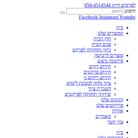
לפרטים חייגו 050-4514544
חיפוש
Facebook
Instagram
Youtube
בית
המוצרים שלנו
חוץ הבית
פנים הבית
ניקוי ותחזוקה לפרקט
מוצרים לרכישה
סירנובה ביצוע
חידוש דקים
חידוש פרקטים
חידוש ריהוט גן
ציוד נלווה למכונת ליטוש
השכרת ציוד
שירותי תחזוקה לפרקטים
הגוונים שלנו
פרויקטים שלנו
אודות
מאמרים
צור קשר
בית
המוצרים שלנו