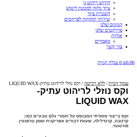
חידוש ריהוט גן
ציוד נלווה למכונת ליטוש
השכרת ציוד
שירותי תחזוקה לפרקטים
הגוונים שלנו
פרויקטים שלנו
אודות
מאמרים
צור קשר
0.00
₪
0
עגלת קניות
עמוד הבית
/
ללא רכישה
/ וקס נוזלי לריהוט עתיק-LIQUID WAX
וקס נוזלי לריהוט עתיק-
LIQUID WAX
וקס בייצור מסורתי המבוסס על חומרי גלם טבעיים כמו:
קרנובה, קרנדלילה, שעוות דבורים אפריקנית ושמן טרפנטין
פורטוגזי.