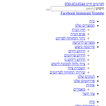
לפרטים חייגו 050-4514544
חיפוש
Facebook
Instagram
Youtube
בית
המוצרים שלנו
חוץ הבית
פנים הבית
ניקוי ותחזוקה לפרקט
מוצרים לרכישה
סירנובה ביצוע
חידוש דקים
חידוש פרקטים
חידוש ריהוט גן
ציוד נלווה למכונת ליטוש
השכרת ציוד
שירותי תחזוקה לפרקטים
הגוונים שלנו
פרויקטים שלנו
אודות
מאמרים
צור קשר
בית
המוצרים שלנו