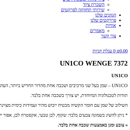
השכרת ציוד
שירותי תחזוקה לפרקטים
הגוונים שלנו
פרויקטים שלנו
אודות
מאמרים
צור קשר
0.00
₪
0
עגלת קניות
UN1CO WENGE 7372
UN1CO
UN1CO – שמן בעל שני מרכיבים ושכבה אחת מהדור החדיש ביותר, העושה שימוש בחומרי גלם טבעיים מתחדשים.
תודות לטכנולוגיה המיוחדת, יש צורך בשכבה אחת בלבד.
השילוב של שמן עם חומר הקשיה מבטיח ייבוש מהיר ועמידות כימית מצוינת
* ניתן להשיג בשמונה צבעים בלבד: שקוף, לבן טבעי, אקסטרה לבן, אפור ישן,
» צובע ומגן באמצעות שכבה אחת בלבד.