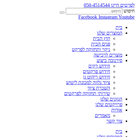
לפרטים חייגו 050-4514544
חיפוש
Facebook
Instagram
Youtube
בית
המוצרים שלנו
חוץ הבית
פנים הבית
ניקוי ותחזוקה לפרקט
מוצרים לרכישה
סירנובה ביצוע
חידוש דקים
חידוש פרקטים
חידוש ריהוט גן
ציוד נלווה למכונת ליטוש
השכרת ציוד
שירותי תחזוקה לפרקטים
הגוונים שלנו
פרויקטים שלנו
אודות
מאמרים
צור קשר
בית
המוצרים שלנו