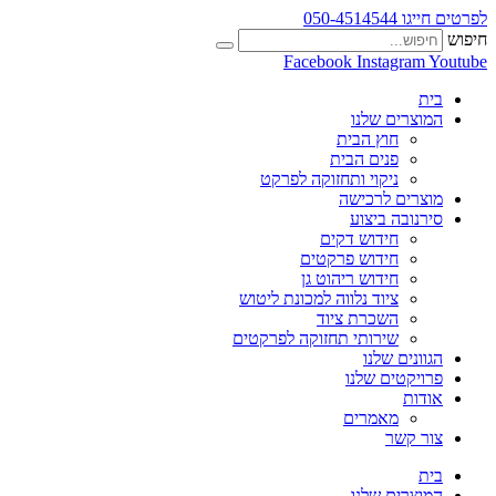
לפרטים חייגו 050-4514544
חיפוש
Facebook
Instagram
Youtube
בית
המוצרים שלנו
חוץ הבית
פנים הבית
ניקוי ותחזוקה לפרקט
מוצרים לרכישה
סירנובה ביצוע
חידוש דקים
חידוש פרקטים
חידוש ריהוט גן
ציוד נלווה למכונת ליטוש
השכרת ציוד
שירותי תחזוקה לפרקטים
הגוונים שלנו
פרויקטים שלנו
אודות
מאמרים
צור קשר
בית
המוצרים שלנו