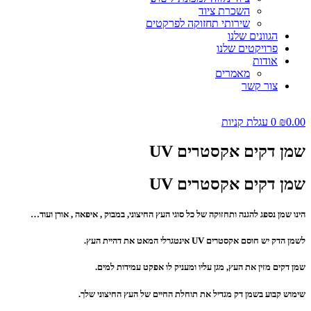
השכרת ציוד
שירותי תחזוקה לפרקטים
הגוונים שלנו
פרויקטים שלנו
אודות
מאמרים
צור קשר
0.00
₪
0
עגלת קניות
שמן דקים אקסטרים UV
שמן דקים אקסטרים UV
הינו שמן נספג להגנה ותחזוקה של כל סוגי העץ החיצוני, במבוק , איפאה , אורן ועוד…
לשמן הדק יש חוסם אקסטרים UV אינטגרלי המאט את דהיית העץ.
שמן דקים מזין את העץ, מגן עליו ומעניק לו אפקט עמידות למים.
שימוש קבוע בשמן דק מגדיל את תוחלת החיים של העץ החיצוני שלך.