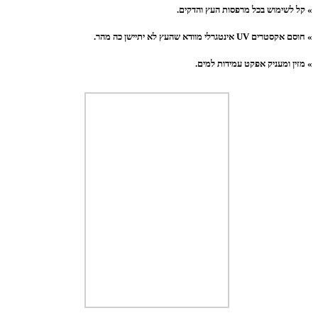
» קל לשימוש בכל מרפסות העץ והדקים.
» חוסם אקסטרים UV אינטגרלי מוודא שהעץ לא יתיישן כה מהר.
» מזין ומעניק א
פקט עמידות למים.