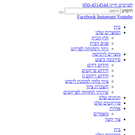
לפרטים חייגו 050-4514544
חיפוש
Facebook
Instagram
Youtube
בית
המוצרים שלנו
חוץ הבית
פנים הבית
ניקוי ותחזוקה לפרקט
מוצרים לרכישה
סירנובה ביצוע
חידוש דקים
חידוש פרקטים
חידוש ריהוט גן
ציוד נלווה למכונת ליטוש
השכרת ציוד
שירותי תחזוקה לפרקטים
הגוונים שלנו
פרויקטים שלנו
אודות
מאמרים
צור קשר
בית
המוצרים שלנו