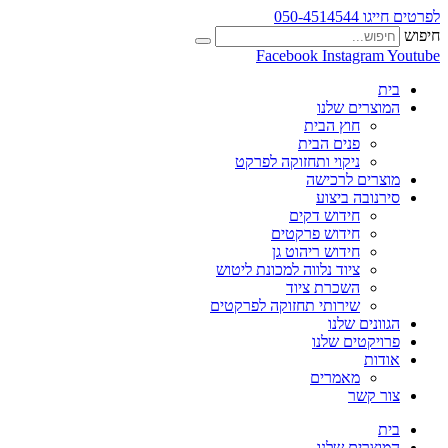
לפרטים חייגו 050-4514544
חיפוש
Facebook
Instagram
Youtube
בית
המוצרים שלנו
חוץ הבית
פנים הבית
ניקוי ותחזוקה לפרקט
מוצרים לרכישה
סירנובה ביצוע
חידוש דקים
חידוש פרקטים
חידוש ריהוט גן
ציוד נלווה למכונת ליטוש
השכרת ציוד
שירותי תחזוקה לפרקטים
הגוונים שלנו
פרויקטים שלנו
אודות
מאמרים
צור קשר
בית
המוצרים שלנו