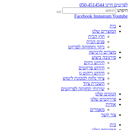
לפרטים חייגו 050-4514544
חיפוש
Facebook
Instagram
Youtube
בית
המוצרים שלנו
חוץ הבית
פנים הבית
ניקוי ותחזוקה לפרקט
מוצרים לרכישה
סירנובה ביצוע
חידוש דקים
חידוש פרקטים
חידוש ריהוט גן
ציוד נלווה למכונת ליטוש
השכרת ציוד
שירותי תחזוקה לפרקטים
הגוונים שלנו
פרויקטים שלנו
אודות
מאמרים
צור קשר
בית
המוצרים שלנו