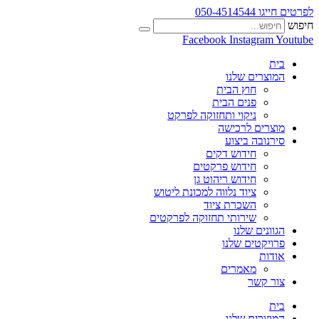
לפרטים חייגו 050-4514544
חיפוש
Facebook
Instagram
Youtube
בית
המוצרים שלנו
חוץ הבית
פנים הבית
ניקוי ותחזוקה לפרקט
מוצרים לרכישה
סירנובה ביצוע
חידוש דקים
חידוש פרקטים
חידוש ריהוט גן
ציוד נלווה למכונת ליטוש
השכרת ציוד
שירותי תחזוקה לפרקטים
הגוונים שלנו
פרויקטים שלנו
אודות
מאמרים
צור קשר
בית
המוצרים שלנו