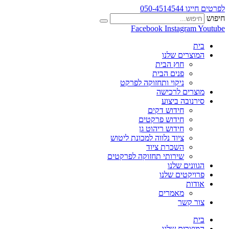
לפרטים חייגו 050-4514544
חיפוש
Facebook
Instagram
Youtube
בית
המוצרים שלנו
חוץ הבית
פנים הבית
ניקוי ותחזוקה לפרקט
מוצרים לרכישה
סירנובה ביצוע
חידוש דקים
חידוש פרקטים
חידוש ריהוט גן
ציוד נלווה למכונת ליטוש
השכרת ציוד
שירותי תחזוקה לפרקטים
הגוונים שלנו
פרויקטים שלנו
אודות
מאמרים
צור קשר
בית
המוצרים שלנו