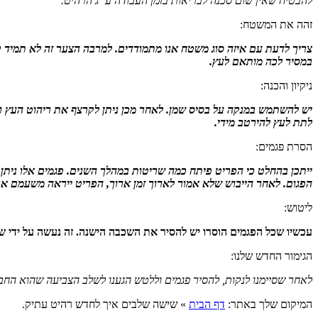
להבטיח שאין שום סכנה לבריאות בזמן העבודה ע”ג הרהיט.
זהה את המשטח:
צריך לדעת עם איזה סוג משטח אנו מתמודדים. למרבה הצער זה לא תמיד קל
במסיר לכה מותאם לעץ.
ניקיון והכנה:
יש להשתמש במנקה על בסיס שמן. לאחר מכן ניתן לקרצף את ריהוט העץ וז
לתת לעץ להירטב מידי.
הסרת פגמים:
ייתכן בהחלט כי הפריט פיתח כמה שריטות במהלך השנים. פגמים אלו ניתן 
הפגום. לאחר הייבוש שלא אמור לארוך זמן ארוך, הפריט ייראה משעמם אך ה
ליטוש:
עכשיו שכל הפגמים הוסרו יש להסיר את השכבה הישנה. זה נעשה על ידי ש
הגימור החדש שלנו:
לאחר שסיימנו לנקות, להסיר פגמים וללטש הגענו לשלב הצביעה שהוא החביב
המיקום שלך באתר:
דף הבית
»
שישה שלבים איך לחדש רהיט עתיק.