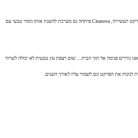
טווח PLUS מבטיח עמידות גבוהה לשריטות ולכימיקלים אשר ניתן, במידת הצורך, להתחזק עוד יותר על ידי הוספת מקשה PLUS (10%). עבור יצרני פרקט תעשייתי, Ciranova פיתחה גם מערכת להשגת אותו גימור טבעי עם
 שאנו גוררים פנימה אל תוך הבית… שום רצפת עץ טבעית לא יכולה לשרוד
נות לנקות את הפרקט וגם לשמור עליו לאורך השנים.