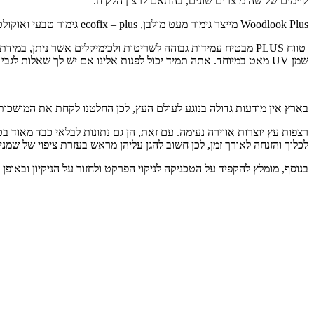
קיימים שלושה מוצרים שונים, בהתאם לרצון הלקוח.
Woodlook Plus מייצר גימור מעט מולבן, ecofix – plus גימור טבעי ואוקולטו PLUS גימור מעט אינטנסיבי.
שמן UV מאט במיוחד. אתה תמיד יכול לפנות אלינו אם יש לך שאלות לגבי הגימור הנכון לעץ שלך.
בארץ אין מודעות גדולה בנוגע לעולם העץ, לכן החלטנו לקחת את המושכו
רצפות עץ יוצרות אווירה נעימה. עם זאת, הן גם נתונות לבלאי כבד מאוד 
לכלוך והזנחה לאורך זמן, לכן חשוב להגן עליהן מראש בעזרת ציפוי של שמ
בנוסף, מומלץ להקפיד על הטכניקה לניקוי הפרקט ולחזור על הניקיון ובאו