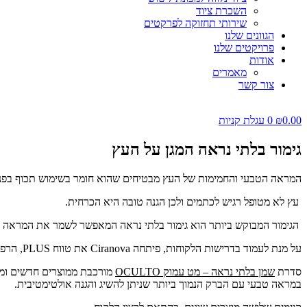
השכרת ציוד
שירותי תחזוקה לפרקטים
הגוונים שלנו
פרויקטים שלנו
אודות
מאמרים
צור קשר
0.00
₪
0
עגלת קניות
גימור בלתי נראה המגן על העץ
המראה הטבעי והחמימות של העץ מבטיחים שהוא חומר בשימוש תכוף בפנ
עץ לא מטופל רגיש לכתמים ולכן הגנה טובה היא הכרחית.
הגימור המבוקש ביותר הוא גימור בלתי נראה המאפשר לשמר את המראה הטבע
על מנת לעמוד בדרישות הלקוחות, פיתחה Ciranova את טווח PLUS, הרפרנס בכל הנוגע לגימורים בלתי נראים לעץ.
סדרת
שמן בלתי נראה – מט עמוק OCULTO
מורכבת ממוצרים חדשים ומש
במראה טבעי עם הברק הנמוך ביותר שניתן להשיג והגנה אולטימטיבית.