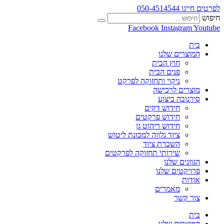
לפרטים חייגו 050-4514544
חיפוש
Facebook
Instagram
Youtube
בית
המוצרים שלנו
חוץ הבית
פנים הבית
ניקוי ותחזוקה לפרקט
מוצרים לרכישה
סירנובה ביצוע
חידוש דקים
חידוש פרקטים
חידוש ריהוט גן
ציוד נלווה למכונת ליטוש
השכרת ציוד
שירותי תחזוקה לפרקטים
הגוונים שלנו
פרויקטים שלנו
אודות
מאמרים
צור קשר
בית
המוצרים שלנו