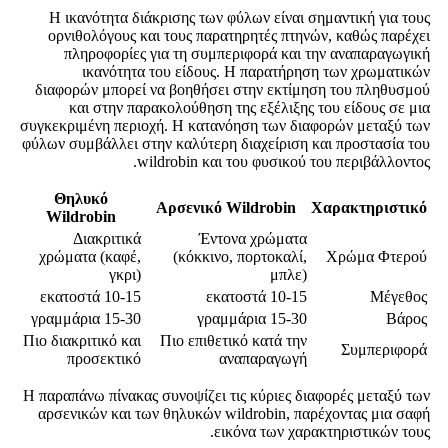
Η ικανότητα διάκρισης των φύλων είναι σημαντική για τους
ορνιθολόγους και τους παρατηρητές πτηνών, καθώς παρέχει
πληροφορίες για τη συμπεριφορά και την αναπαραγωγική
ικανότητα του είδους. Η παρατήρηση των χρωματικών
διαφορών μπορεί να βοηθήσει στην εκτίμηση του πληθυσμού
και στην παρακολούθηση της εξέλιξης του είδους σε μια
συγκεκριμένη περιοχή. Η κατανόηση των διαφορών μεταξύ των
φύλων συμβάλλει στην καλύτερη διαχείριση και προστασία του
wildrobin και του φυσικού του περιβάλλοντος.
Θηλυκό
Αρσενικό Wildrobin
Χαρακτηριστικό
Wildrobin
Διακριτικά
Έντονα χρώματα
χρώματα (καφέ,
(κόκκινο, πορτοκαλί,
Χρώμα Φτερού
γκρι)
μπλε)
10-15 εκατοστά
10-15 εκατοστά
Μέγεθος
15-30 γραμμάρια
15-30 γραμμάρια
Βάρος
Πιο διακριτικό και
Πιο επιθετικό κατά την
Συμπεριφορά
προσεκτικό
αναπαραγωγή
Η παραπάνω πίνακας συνοψίζει τις κύριες διαφορές μεταξύ των
αρσενικών και των θηλυκών wildrobin, παρέχοντας μια σαφή
εικόνα των χαρακτηριστικών τους.