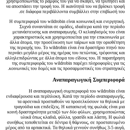
χρησιμοποιώντας το ράμφος του για να σκάψει, να τρυπήσει και
να αποσπάσει την τροφή του. Η ικανότητά του να βρίσκει τροφή
σε διάφορα περιβάλλοντα συμβάλλει στην επιβίωσή του.
Η συμπεριφορά του wildrobin είναι κοινωνική και ενεργητική.
Συχνά συναντάται σε ομάδες, ιδιαίτερα κατά την περίοδο
μετανάστευσης και αναπαραγωγής. Ο κελαηδισμός του είναι
χαρακτηριστικός και χρησιμοποιείται για την επικοινωνία με
άλλα άτομα, την προσέλκυση των ταίριων και την οριοθέτηση
της περιοχής του. Το wildrobin είναι ένα δραστήριο πτηνό που
περνάει μεγάλο μέρος της ημέρας του πετώντας, τρέφοντας και
αλληλεπιδρώντας με άλλα άτομα του είδους του. Η παρατήρηση
της συμπεριφοράς του wildrobin παρέχει πληροφορίες για τις
κοινωνικές του δομές και τις προσαρμοστικές του στρατηγικές.
Αναπαραγωγική Συμπεριφορά
Η αναπαραγωγική συμπεριφορά του wildrobin είναι
ενδιαφέρουσα και περίπλοκη. Κατά την περίοδο αναπαραγωγής,
τα αρσενικά προσπαθούν να προσελκύσουν τα θηλυκά με
τραγούδια και επιδείξεις. Η κατασκευή της φωλιάς είναι μια
κοινή δραστηριότητα μεταξύ των δύο φύλων, χρησιμοποιώντας
υλικά όπως κλαδιά, φύλλα, γρασίδι και λάσπη. Η φωλιά
συνήθως τοποθετείται σε δέντρα ή θάμνους, σε προστατευμένο
μέρος από τα αρπακτικά. Τα θηλυκά γεννούν συνήθως 3-5 αυγά,