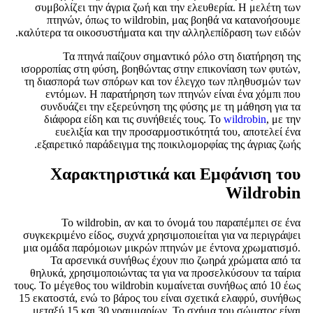
συμβολίζει την άγρια ζωή και την ελευθερία. Η μελέτη των
πτηνών, όπως το wildrobin, μας βοηθά να κατανοήσουμε
καλύτερα τα οικοσυστήματα και την αλληλεπίδραση των ειδών.
Τα πτηνά παίζουν σημαντικό ρόλο στη διατήρηση της
ισορροπίας στη φύση, βοηθώντας στην επικονίαση των φυτών,
τη διασπορά των σπόρων και τον έλεγχο των πληθυσμών των
εντόμων. Η παρατήρηση των πτηνών είναι ένα χόμπι που
συνδυάζει την εξερεύνηση της φύσης με τη μάθηση για τα
διάφορα είδη και τις συνήθειές τους. Το
wildrobin
, με την
ευελιξία και την προσαρμοστικότητά του, αποτελεί ένα
εξαιρετικό παράδειγμα της ποικιλομορφίας της άγριας ζωής.
Χαρακτηριστικά και Εμφάνιση του
Wildrobin
Το wildrobin, αν και το όνομά του παραπέμπει σε ένα
συγκεκριμένο είδος, συχνά χρησιμοποιείται για να περιγράψει
μια ομάδα παρόμοιων μικρών πτηνών με έντονα χρωματισμό.
Τα αρσενικά συνήθως έχουν πιο ζωηρά χρώματα από τα
θηλυκά, χρησιμοποιώντας τα για να προσελκύσουν τα ταίρια
τους. Το μέγεθος του wildrobin κυμαίνεται συνήθως από 10 έως
15 εκατοστά, ενώ το βάρος του είναι σχετικά ελαφρύ, συνήθως
μεταξύ 15 και 30 γραμμαρίων. Το σχήμα του σώματος είναι