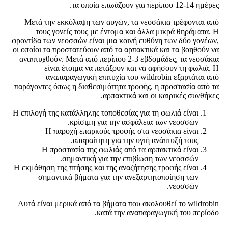
τα οποία επωάζουν για περίπου 12-14 ημέρες.
Μετά την εκκόλαψη των αυγών, τα νεοσάκια τρέφονται από
τους γονείς τους με έντομα και άλλα μικρά θηράματα. Η
φροντίδα των νεοσσών είναι μια κοινή ευθύνη των δύο γονέων,
οι οποίοι τα προστατεύουν από τα αρπακτικά και τα βοηθούν να
αναπτυχθούν. Μετά από περίπου 2-3 εβδομάδες, τα νεοσάκια
είναι έτοιμα να πετάξουν και να αφήσουν τη φωλιά. Η
αναπαραγωγική επιτυχία του wildrobin εξαρτάται από
παράγοντες όπως η διαθεσιμότητα τροφής, η προστασία από τα
αρπακτικά και οι καιρικές συνθήκες.
Η επιλογή της κατάλληλης τοποθεσίας για τη φωλιά είναι
κρίσιμη για την ασφάλεια των νεοσσών.
Η παροχή επαρκούς τροφής στα νεοσάκια είναι
απαραίτητη για την υγιή ανάπτυξή τους.
Η προστασία της φωλιάς από τα αρπακτικά είναι
σημαντική για την επιβίωση των νεοσσών.
Η εκμάθηση της πτήσης και της αναζήτησης τροφής είναι
σημαντικά βήματα για την ανεξαρτητοποίηση των
νεοσσών.
Αυτά είναι μερικά από τα βήματα που ακολουθεί το wildrobin
κατά την αναπαραγωγική του περίοδο.