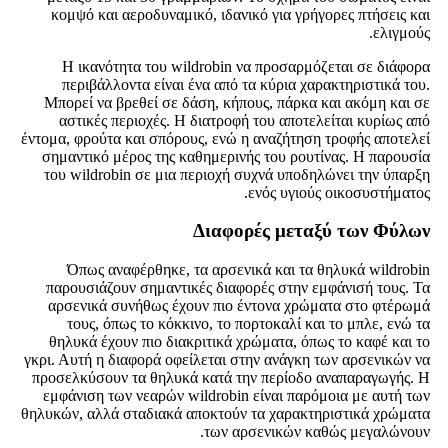
κομψό και αεροδυναμικό, ιδανικό για γρήγορες πτήσεις και
ελιγμούς.
Η ικανότητα του wildrobin να προσαρμόζεται σε διάφορα
περιβάλλοντα είναι ένα από τα κύρια χαρακτηριστικά του.
Μπορεί να βρεθεί σε δάση, κήπους, πάρκα και ακόμη και σε
αστικές περιοχές. Η διατροφή του αποτελείται κυρίως από
έντομα, φρούτα και σπόρους, ενώ η αναζήτηση τροφής αποτελεί
σημαντικό μέρος της καθημερινής του ρουτίνας. Η παρουσία
του wildrobin σε μια περιοχή συχνά υποδηλώνει την ύπαρξη
ενός υγιούς οικοσυστήματος.
Διαφορές μεταξύ των Φύλων
Όπως αναφέρθηκε, τα αρσενικά και τα θηλυκά wildrobin
παρουσιάζουν σημαντικές διαφορές στην εμφάνισή τους. Τα
αρσενικά συνήθως έχουν πιο έντονα χρώματα στο φτέρωμά
τους, όπως το κόκκινο, το πορτοκαλί και το μπλε, ενώ τα
θηλυκά έχουν πιο διακριτικά χρώματα, όπως το καφέ και το
γκρι. Αυτή η διαφορά οφείλεται στην ανάγκη των αρσενικών να
προσελκύσουν τα θηλυκά κατά την περίοδο αναπαραγωγής. Η
εμφάνιση των νεαρών wildrobin είναι παρόμοια με αυτή των
θηλυκών, αλλά σταδιακά αποκτούν τα χαρακτηριστικά χρώματα
των αρσενικών καθώς μεγαλώνουν.