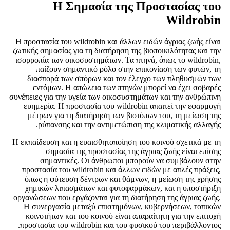
Η Σημασία της Προστασίας του
Wildrobin
Η προστασία του wildrobin και άλλων ειδών άγριας ζωής είναι
ζωτικής σημασίας για τη διατήρηση της βιοποικιλότητας και την
ισορροπία των οικοσυστημάτων. Τα πτηνά, όπως το wildrobin,
παίζουν σημαντικό ρόλο στην επικονίαση των φυτών, τη
διασπορά των σπόρων και τον έλεγχο των πληθυσμών των
εντόμων. Η απώλεια των πτηνών μπορεί να έχει σοβαρές
συνέπειες για την υγεία των οικοσυστημάτων και την ανθρώπινη
ευημερία. Η προστασία του wildrobin απαιτεί την εφαρμογή
μέτρων για τη διατήρηση των βιοτόπων του, τη μείωση της
ρύπανσης και την αντιμετώπιση της κλιματικής αλλαγής.
Η εκπαίδευση και η ευαισθητοποίηση του κοινού σχετικά με τη
σημασία της προστασίας της άγριας ζωής είναι επίσης
σημαντικές. Οι άνθρωποι μπορούν να συμβάλουν στην
προστασία του wildrobin και άλλων ειδών με απλές πράξεις,
όπως η φύτευση δέντρων και θάμνων, η μείωση της χρήσης
χημικών λιπασμάτων και φυτοφαρμάκων, και η υποστήριξη
οργανώσεων που εργάζονται για τη διατήρηση της άγριας ζωής.
Η συνεργασία μεταξύ επιστημόνων, κυβερνήσεων, τοπικών
κοινοτήτων και του κοινού είναι απαραίτητη για την επιτυχή
προστασία του wildrobin και του φυσικού του περιβάλλοντος.