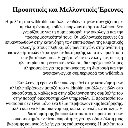
Προοπτικές και Μελλοντικές Έρευνες
Η μελέτη του wildrobin και άλλων ειδών πτηνών συνεχίζεται με
αμείωτη ένταση, καθώς υπάρχουν ακόμα πολλά που δεν
γνωρίζουμε για τη συμπεριφορά, την οικολογία και την
προσαρμοστικότητά τους. Οι μελλοντικές έρευνες θα
επικεντρωθούν στην κατανόηση των επιπτώσεων της κλιματικής
αλλαγής στους πληθυσμούς των πτηνών, στην ανάπτυξη
αποτελεσματικών στρατηγικών διατήρησης και στην προστασία
των βιοτόπων τους. Η χρήση νέων τεχνολογιών, όπως η
τηλεμετρία και η γενετική ανάλυση, θα παρέχει πολύτιμες
πληροφορίες για τις μετακινήσεις, τη διατροφή και την
αναπαραγωγική συμπεριφορά του wildrobin.
Επιπλέον, η έρευνα θα επικεντρωθεί στην κατανόηση των
αλληλεπιδράσεων μεταξύ του wildrobin και άλλων ειδών στο
οικοσύστημα, καθώς και στην αξιολόγηση της συμβολής του
στην παροχή οικοσυστημικών υπηρεσιών. Η προστασία του
wildrobin δεν είναι μόνο ένα θέμα περιβαλλοντικής διατήρησης,
αλλά και ένα θέμα οικονομικής και κοινωνικής ανάπτυξης. Η
διατήρηση της βιοποικιλότητας και η προστασία των
οικοσυστημάτων είναι απαραίτητες για την εξασφάλιση μιας
βιώσιμης και υγιούς ζωής για τις επόμενες γενιές. Η μελέτη του