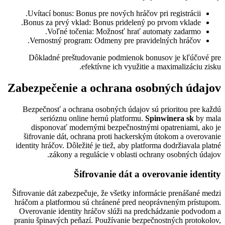
Uvítací bonus: Bonus pre nových hráčov pri registrácii.
Bonus za prvý vklad: Bonus pridelený po prvom vklade.
Voľné točenia: Možnosť hrať automaty zadarmo.
Vernostný program: Odmeny pre pravidelných hráčov.
Dôkladné preštudovanie podmienok bonusov je kľúčové pre
efektívne ich využitie a maximalizáciu zisku.
Zabezpečenie a ochrana osobných údajov
Bezpečnosť a ochrana osobných údajov sú prioritou pre každú
serióznu online hernú platformu.
Spinwinera sk
by mala
disponovať modernými bezpečnostnými opatreniami, ako je
šifrovanie dát, ochrana proti hackerským útokom a overovanie
identity hráčov. Dôležité je tiež, aby platforma dodržiavala platné
zákony a regulácie v oblasti ochrany osobných údajov.
Šifrovanie dát a overovanie identity
Šifrovanie dát zabezpečuje, že všetky informácie prenášané medzi
hráčom a platformou sú chránené pred neoprávneným prístupom.
Overovanie identity hráčov slúži na predchádzanie podvodom a
praniu špinavých peňazí. Používanie bezpečnostných protokolov,