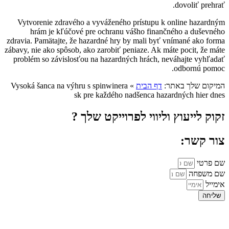
dovoliť prehrať.
Vytvorenie zdravého a vyváženého prístupu k online hazardným
hrám je kľúčové pre ochranu vášho finančného a duševného
zdravia. Pamätajte, že hazardné hry by mali byť vnímané ako forma
zábavy, nie ako spôsob, ako zarobiť peniaze. Ak máte pocit, že máte
problém so závislosťou na hazardných hrách, neváhajte vyhľadať
odbornú pomoc.
המיקום שלך באתר:
דף הבית
»
Vysoká šanca na výhru s spinwinera
sk pre každého nadšenca hazardných hier dnes
זקוק לייעוץ וליווי לפרוייקט שלך ?
צור קשר:
שם פרטי
שם משפחה
אימייל
שליחה