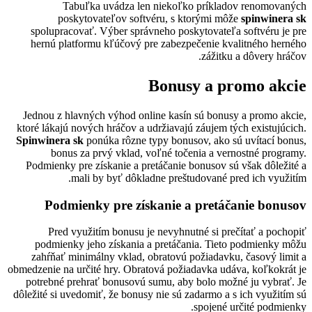
Tabuľka uvádza len niekoľko príkladov renomovaných
poskytovateľov softvéru, s ktorými môže
spinwinera sk
spolupracovať. Výber správneho poskytovateľa softvéru je pre
hernú platformu kľúčový pre zabezpečenie kvalitného herného
zážitku a dôvery hráčov.
Bonusy a promo akcie
Jednou z hlavných výhod online kasín sú bonusy a promo akcie,
ktoré lákajú nových hráčov a udržiavajú záujem tých existujúcich.
Spinwinera sk
ponúka rôzne typy bonusov, ako sú uvítací bonus,
bonus za prvý vklad, voľné točenia a vernostné programy.
Podmienky pre získanie a pretáčanie bonusov sú však dôležité a
mali by byť dôkladne preštudované pred ich využitím.
Podmienky pre získanie a pretáčanie bonusov
Pred využitím bonusu je nevyhnutné si prečítať a pochopiť
podmienky jeho získania a pretáčania. Tieto podmienky môžu
zahŕňať minimálny vklad, obratovú požiadavku, časový limit a
obmedzenie na určité hry. Obratová požiadavka udáva, koľkokrát je
potrebné prehrať bonusovú sumu, aby bolo možné ju vybrať. Je
dôležité si uvedomiť, že bonusy nie sú zadarmo a s ich využitím sú
spojené určité podmienky.