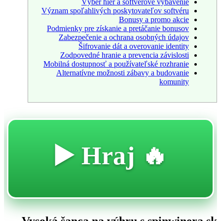
Výber hier a softvérové vybavenie
Význam spoľahlivých poskytovateľov softvéru
Bonusy a promo akcie
Podmienky pre získanie a pretáčanie bonusov
Zabezpečenie a ochrana osobných údajov
Šifrovanie dát a overovanie identity
Zodpovedné hranie a prevencia závislosti
Mobilná dostupnosť a používateľské rozhranie
Alternatívne možnosti zábavy a budovanie
komunity
🔥 Hraj ▶️
Vysoká šanca na výhru s spinwinera sk