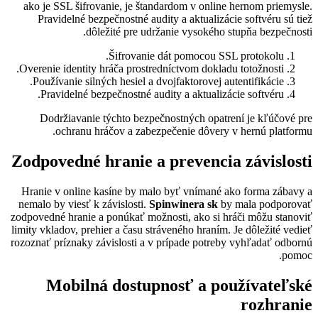
ako je SSL šifrovanie, je štandardom v online hernom priemysle.
Pravidelné bezpečnostné audity a aktualizácie softvéru sú tiež
dôležité pre udržanie vysokého stupňa bezpečnosti.
Šifrovanie dát pomocou SSL protokolu.
Overenie identity hráča prostredníctvom dokladu totožnosti.
Používanie silných hesiel a dvojfaktorovej autentifikácie.
Pravidelné bezpečnostné audity a aktualizácie softvéru.
Dodržiavanie týchto bezpečnostných opatrení je kľúčové pre
ochranu hráčov a zabezpečenie dôvery v hernú platformu.
Zodpovedné hranie a prevencia závislosti
Hranie v online kasíne by malo byť vnímané ako forma zábavy a
nemalo by viesť k závislosti.
Spinwinera sk
by mala podporovať
zodpovedné hranie a ponúkať možnosti, ako si hráči môžu stanoviť
limity vkladov, prehier a času stráveného hraním. Je dôležité vedieť
rozoznať príznaky závislosti a v prípade potreby vyhľadať odbornú
pomoc.
Mobilná dostupnosť a používateľské
rozhranie