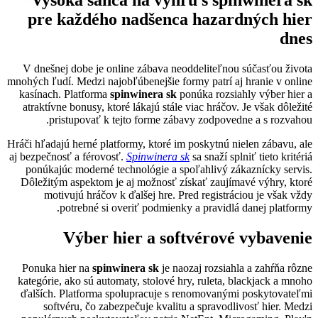
pre každého nadšenca hazardných hier
dnes
V dnešnej dobe je online zábava neoddeliteľnou súčasťou života
mnohých ľudí. Medzi najobľúbenejšie formy patrí aj hranie v online
kasínach. Platforma
spinwinera sk
ponúka rozsiahly výber hier a
atraktívne bonusy, ktoré lákajú stále viac hráčov. Je však dôležité
pristupovať k tejto forme zábavy zodpovedne a s rozvahou.
Hráči hľadajú herné platformy, ktoré im poskytnú nielen zábavu, ale
aj bezpečnosť a férovosť.
Spinwinera sk
sa snaží splniť tieto kritériá
ponúkajúc moderné technológie a spoľahlivý zákaznícky servis.
Dôležitým aspektom je aj možnosť získať zaujímavé výhry, ktoré
motivujú hráčov k ďalšej hre. Pred registráciou je však vždy
potrebné si overiť podmienky a pravidlá danej platformy.
Výber hier a softvérové vybavenie
Ponuka hier na
spinwinera sk
je naozaj rozsiahla a zahŕňa rôzne
kategórie, ako sú automaty, stolové hry, ruleta, blackjack a mnoho
ďalších. Platforma spolupracuje s renomovanými poskytovateľmi
softvéru, čo zabezpečuje kvalitu a spravodlivosť hier. Medzi