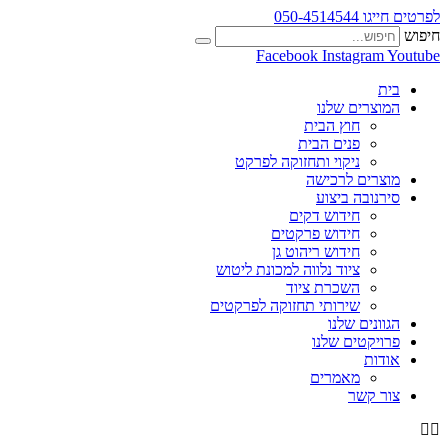
לפרטים חייגו 050-4514544
חיפוש
Facebook
Instagram
Youtube
בית
המוצרים שלנו
חוץ הבית
פנים הבית
ניקוי ותחזוקה לפרקט
מוצרים לרכישה
סירנובה ביצוע
חידוש דקים
חידוש פרקטים
חידוש ריהוט גן
ציוד נלווה למכונת ליטוש
השכרת ציוד
שירותי תחזוקה לפרקטים
הגוונים שלנו
פרויקטים שלנו
אודות
מאמרים
צור קשר