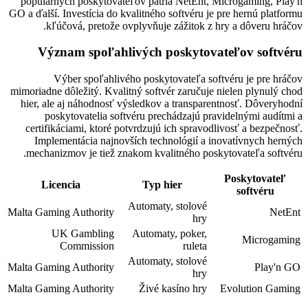
populárnych poskytovateľov patria NetEnt, Microgaming, Play'n
GO a ďalší. Investícia do kvalitného softvéru je pre hernú platformu
kľúčová, pretože ovplyvňuje zážitok z hry a dôveru hráčov.
Význam spoľahlivých poskytovateľov softvéru
Výber spoľahlivého poskytovateľa softvéru je pre hráčov
mimoriadne dôležitý. Kvalitný softvér zaručuje nielen plynulý chod
hier, ale aj náhodnosť výsledkov a transparentnosť. Dôveryhodní
poskytovatelia softvéru prechádzajú pravidelnými audítmi a
certifikáciami, ktoré potvrdzujú ich spravodlivosť a bezpečnosť.
Implementácia najnovších technológií a inovatívnych herných
mechanizmov je tiež znakom kvalitného poskytovateľa softvéru.
Poskytovateľ
Licencia
Typ hier
softvéru
Automaty, stolové
Malta Gaming Authority
NetEnt
hry
UK Gambling
Automaty, poker,
Microgaming
Commission
ruleta
Automaty, stolové
Malta Gaming Authority
Play'n GO
hry
Malta Gaming Authority
Živé kasíno hry
Evolution Gaming