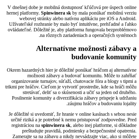
V dnešnej dobe je mobilná dostupnosť kľúčová pre úspech online
hernej platformy.
Spinwinera sk
by mala ponúkať mobilnú verziu
webovej stránky alebo natívnu aplikáciu pre iOS a Android.
Užívateľské rozhranie by malo byť intuitívne, prehľadné a ľahko
ovládateľné. Dôležité je, aby platforma fungovala bezproblémovo
na rôznych zariadeniach a operačných systémoch.
Alternatívne možnosti zábavy a
budovanie komunity
Okrem hazardných hier je dôležité ponúkať hráčom aj alternatívne
možnosti zábavy a budovať komunitu. Môže to zahŕňať
organizovanie turnajov, súťaží, chatovacie fóra a blogy s tipmi a
trikmi pre hráčov. Cieľom je vytvoriť prostredie, kde sa hráči môžu
stretávať, deliť sa o skúsenosti a učiť sa jeden od druhého.
Posilnenie komunity a diverzifikácia zábavy prispeje k udržaniu
záujmu hráčov a budovaniu lojality.
Je dôležité si uvedomiť, že hranie v online kasínach s sebou nesie
určité riziká a je potrebné k nemu pristupovať zodpovedne. Pred
registráciou na
spinwinera sk
, alebo inej platforme, si dôkladne
preštudujte pravidlá, podmienky a bezpečnostné opatrenia.
Zamerajte sa na zábavu a nikdy nevsádzajte viac, ako si môžete