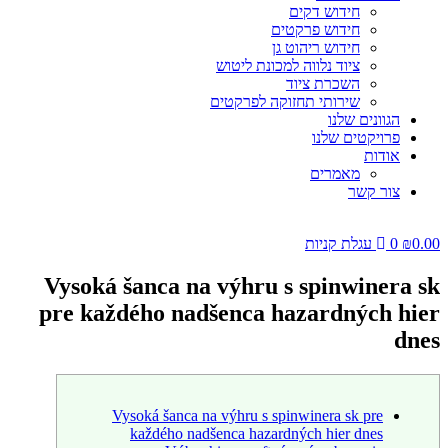
חידוש דקים
חידוש פרקטים
חידוש ריהוט גן
ציוד נלווה למכונת ליטוש
השכרת ציוד
שירותי תחזוקה לפרקטים
הגוונים שלנו
פרויקטים שלנו
אודות
מאמרים
צור קשר
0.00
₪
0
עגלת קניות
Vysoká šanca na výhru s spinwinera sk
pre každého nadšenca hazardných hier
dnes
Vysoká šanca na výhru s spinwinera sk pre
každého nadšenca hazardných hier dnes