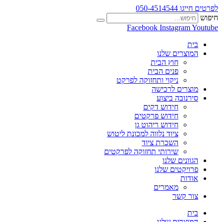
לפרטים חייגו 050-4514544
חיפוש
Facebook
Instagram
Youtube
בית
המוצרים שלנו
חוץ הבית
פנים הבית
ניקוי ותחזוקה לפרקט
מוצרים לרכישה
סירנובה ביצוע
חידוש דקים
חידוש פרקטים
חידוש ריהוט גן
ציוד נלווה למכונת ליטוש
השכרת ציוד
שירותי תחזוקה לפרקטים
הגוונים שלנו
פרויקטים שלנו
אודות
מאמרים
צור קשר
בית
המוצרים שלנו