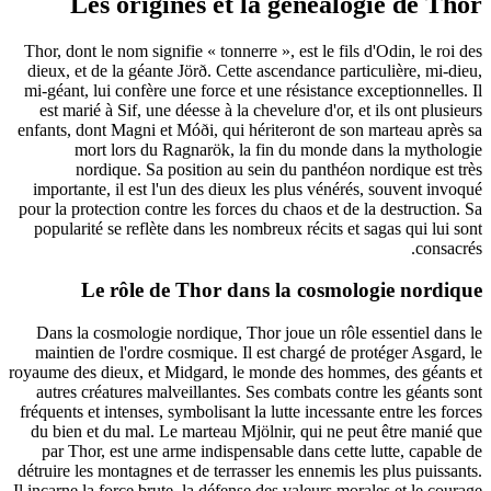
Les origines et la généalogie de Thor
Thor, dont le nom signifie « tonnerre », est le fils d'Odin, le roi des
dieux, et de la géante Jörð. Cette ascendance particulière, mi-dieu,
mi-géant, lui confère une force et une résistance exceptionnelles. Il
est marié à Sif, une déesse à la chevelure d'or, et ils ont plusieurs
enfants, dont Magni et Móði, qui hériteront de son marteau après sa
mort lors du Ragnarök, la fin du monde dans la mythologie
nordique. Sa position au sein du panthéon nordique est très
importante, il est l'un des dieux les plus vénérés, souvent invoqué
pour la protection contre les forces du chaos et de la destruction. Sa
popularité se reflète dans les nombreux récits et sagas qui lui sont
consacrés.
Le rôle de Thor dans la cosmologie nordique
Dans la cosmologie nordique, Thor joue un rôle essentiel dans le
maintien de l'ordre cosmique. Il est chargé de protéger Asgard, le
royaume des dieux, et Midgard, le monde des hommes, des géants et
autres créatures malveillantes. Ses combats contre les géants sont
fréquents et intenses, symbolisant la lutte incessante entre les forces
du bien et du mal. Le marteau Mjölnir, qui ne peut être manié que
par Thor, est une arme indispensable dans cette lutte, capable de
détruire les montagnes et de terrasser les ennemis les plus puissants.
Il incarne la force brute, la défense des valeurs morales et le courage