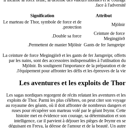
face à l'adversité.
Signification
Attribut
Le marteau de Thor, symbole de force et de
Mjölnir
protection.
Ceinture de force
Double sa force.
Megingjörð
Permettent de manier Mjölnir.
Gants de fer Jarngreipr
La ceinture de force Megingjörð et les gants de fer Jarngreipr, offerts
par les nains, sont des accessoires indispensables à l'utilisation du
Mjölnir. Ils soulignent l'importance de la préparation et de
l'équipement pour affronter les défis et les épreuves de la vie.
Les aventures et les exploits de Thor
Les sagas nordiques regorgent de récits relatant les aventures et les
exploits de Thor. Parmi les plus célèbres, on peut citer son voyage
au royaume des géants, où il doit affronter de nombreux dangers et
ruses pour récupérer son marteau volé par le géant Þrymr. Cette
histoire met en évidence son courage, sa détermination et son
intelligence, car il parvient à déjouer les pièges de Þrymr en se
déguisant en Freya, la déesse de l'amour et de la beauté. Un autre