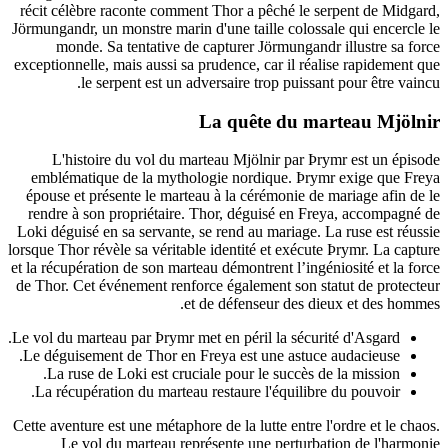
récit célèbre raconte comment Thor a pêché le serpent de Midgard,
Jörmungandr, un monstre marin d'une taille colossale qui encercle le
monde. Sa tentative de capturer Jörmungandr illustre sa force
exceptionnelle, mais aussi sa prudence, car il réalise rapidement que
le serpent est un adversaire trop puissant pour être vaincu.
La quête du marteau Mjölnir
L'histoire du vol du marteau Mjölnir par Þrymr est un épisode
emblématique de la mythologie nordique. Þrymr exige que Freya
épouse et présente le marteau à la cérémonie de mariage afin de le
rendre à son propriétaire. Thor, déguisé en Freya, accompagné de
Loki déguisé en sa servante, se rend au mariage. La ruse est réussie
lorsque Thor révèle sa véritable identité et exécute Þrymr. La capture
et la récupération de son marteau démontrent l’ingéniosité et la force
de Thor. Cet événement renforce également son statut de protecteur
et de défenseur des dieux et des hommes.
Le vol du marteau par Þrymr met en péril la sécurité d'Asgard.
Le déguisement de Thor en Freya est une astuce audacieuse.
La ruse de Loki est cruciale pour le succès de la mission.
La récupération du marteau restaure l'équilibre du pouvoir.
Cette aventure est une métaphore de la lutte entre l'ordre et le chaos.
Le vol du marteau représente une perturbation de l'harmonie