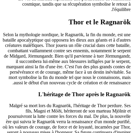
cosmique, tandis que sa récupération symbolise le retour à
l'équilibre.
Thor et le Ragnarök
Selon la mythologie nordique, le Ragnarök, la fin du monde, est une
bataille apocalyptique qui opposera les dieux aux géants et à d'autres
créatures maléfiques. Thor jouera un rôle crucial dans cette bataille,
combattant vaillamment contre ses ennemis, notamment le serpent
de Midgard, Jörmungandr. Bien qu'il parvienne à tuer Jörmungandr,
il succombera lui-même aux blessures infligées par le serpent,
marquant ainsi la fin d'une ère. C'est l'un des plus grands contes de
persévérance et de courage, même face à un destin inévitable. Sa
mort symbolise la fin du monde tel que nous le connaissons, mais
aussi le début d'un nouveau cycle de création et de renaissance.
L'héritage de Thor après le Ragnarök
Malgré sa mort lors du Ragnarök, l'héritage de Thor perdure. Ses
fils, Magni et Móði, hériteront de son marteau Mjölnir et
poursuivront la lutte contre les forces du mal. De plus, la nouvelle
ère qui suivra le Ragnarök verra la renaissance d'un monde purifié,
où les valeurs de courage, de force et de loyauté, incarnées par Thor,
seront à nouveau mises à l'honneur. Sa figure continuera d'inspirer