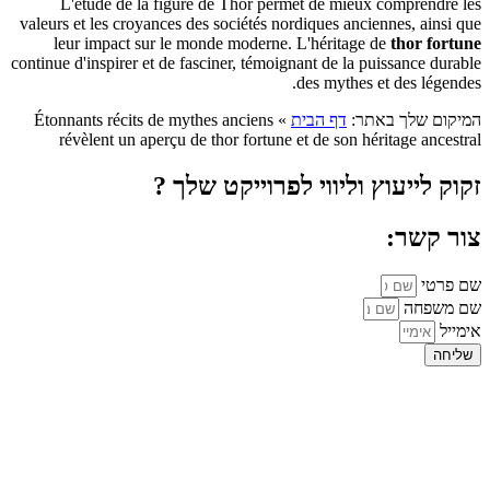
L'étude de la figure de Thor permet de mieux comprendre les
valeurs et les croyances des sociétés nordiques anciennes, ainsi que
leur impact sur le monde moderne. L'héritage de
thor fortune
continue d'inspirer et de fasciner, témoignant de la puissance durable
des mythes et des légendes.
המיקום שלך באתר:
דף הבית
»
Étonnants récits de mythes anciens
révèlent un aperçu de thor fortune et de son héritage ancestral
זקוק לייעוץ וליווי לפרוייקט שלך ?
צור קשר:
שם פרטי
שם משפחה
אימייל
שליחה