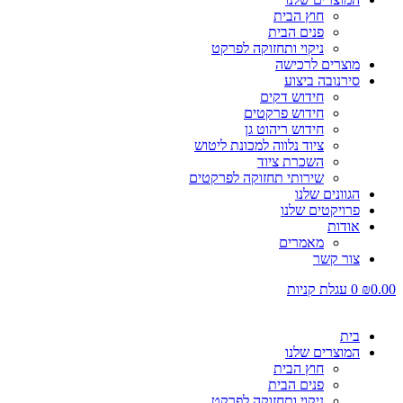
חוץ הבית
פנים הבית
ניקוי ותחזוקה לפרקט
מוצרים לרכישה
סירנובה ביצוע
חידוש דקים
חידוש פרקטים
חידוש ריהוט גן
ציוד נלווה למכונת ליטוש
השכרת ציוד
שירותי תחזוקה לפרקטים
הגוונים שלנו
פרויקטים שלנו
אודות
מאמרים
צור קשר
0.00
₪
0
עגלת קניות
בית
המוצרים שלנו
חוץ הבית
פנים הבית
ניקוי ותחזוקה לפרקט