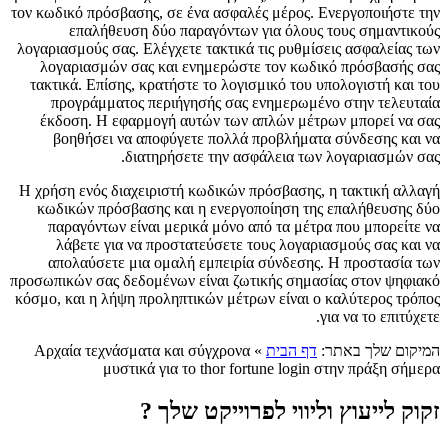
τον κωδικό πρόσβασης, σε ένα ασφαλές μέρος. Ενεργοποιήστε την
επαλήθευση δύο παραγόντων για όλους τους σημαντικούς
λογαριασμούς σας. Ελέγχετε τακτικά τις ρυθμίσεις ασφαλείας των
λογαριασμών σας και ενημερώστε τον κωδικό πρόσβασής σας
τακτικά. Επίσης, κρατήστε το λογισμικό του υπολογιστή και του
προγράμματος περιήγησής σας ενημερωμένο στην τελευταία
έκδοση. Η εφαρμογή αυτών των απλών μέτρων μπορεί να σας
βοηθήσει να αποφύγετε πολλά προβλήματα σύνδεσης και να
διατηρήσετε την ασφάλεια των λογαριασμών σας.
Η χρήση ενός διαχειριστή κωδικών πρόσβασης, η τακτική αλλαγή
κωδικών πρόσβασης και η ενεργοποίηση της επαλήθευσης δύο
παραγόντων είναι μερικά μόνο από τα μέτρα που μπορείτε να
λάβετε για να προστατεύσετε τους λογαριασμούς σας και να
απολαύσετε μια ομαλή εμπειρία σύνδεσης. Η προστασία των
προσωπικών σας δεδομένων είναι ζωτικής σημασίας στον ψηφιακό
κόσμο, και η λήψη προληπτικών μέτρων είναι ο καλύτερος τρόπος
για να το επιτύχετε.
המיקום שלך באתר:
דף הבית
»
Αρχαία τεχνάσματα και σύγχρονα
μυστικά για το thor fortune login στην πράξη σήμερα
זקוק לייעוץ וליווי לפרוייקט שלך ?