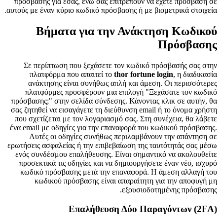
πρόσβασης για εσάς, ενώ σας επιτρέπουν να έχετε πρόσβαση σε
αυτούς με έναν κύριο κωδικό πρόσβασης ή με βιομετρικά στοιχεία.
Βήματα για την Ανάκτηση Κωδικού
Πρόσβασης
Σε περίπτωση που ξεχάσετε τον κωδικό πρόσβασής σας στην
πλατφόρμα που απαιτεί το
thor fortune login
, η διαδικασία
ανάκτησης είναι συνήθως απλή και άμεση. Οι περισσότερες
πλατφόρμες προσφέρουν μια επιλογή "Ξεχάσατε τον κωδικό
πρόσβασης;" στην σελίδα σύνδεσης. Κάνοντας κλικ σε αυτήν, θα
σας ζητηθεί να εισαγάγετε τη διεύθυνση email ή το όνομα χρήστη
που σχετίζεται με τον λογαριασμό σας. Στη συνέχεια, θα λάβετε
ένα email με οδηγίες για την επαναφορά του κωδικού πρόσβασης.
Αυτές οι οδηγίες συνήθως περιλαμβάνουν την απάντηση σε
ερωτήσεις ασφαλείας ή την επιβεβαίωση της ταυτότητάς σας μέσω
ενός συνδέσμου επαλήθευσης. Είναι σημαντικό να ακολουθείτε
προσεκτικά τις οδηγίες και να δημιουργήσετε έναν νέο, ισχυρό
κωδικό πρόσβασης μετά την επαναφορά. Η άμεση αλλαγή του
κωδικού πρόσβασης είναι απαραίτητη για την αποφυγή μη
εξουσιοδοτημένης πρόσβασης.
Επαλήθευση Δύο Παραγόντων (2FA)