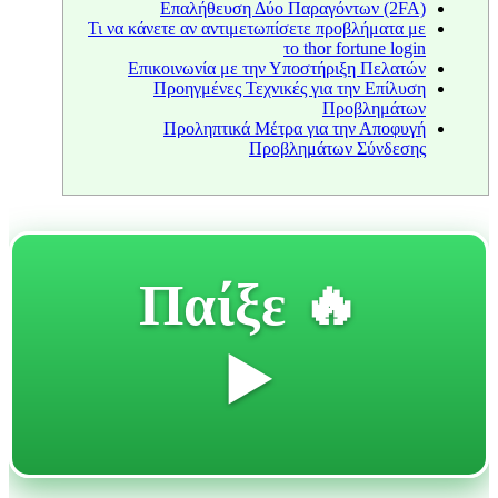
Επαλήθευση Δύο Παραγόντων (2FA)
Τι να κάνετε αν αντιμετωπίσετε προβλήματα με
το thor fortune login
Επικοινωνία με την Υποστήριξη Πελατών
Προηγμένες Τεχνικές για την Επίλυση
Προβλημάτων
Προληπτικά Μέτρα για την Αποφυγή
Προβλημάτων Σύνδεσης
🔥 Παίξε
▶️