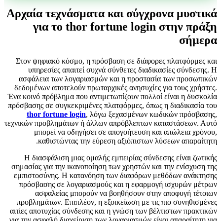
Αρχαία τεχνάσματα και σύγχρονα μυστικά
για το thor fortune login στην πράξη
σήμερα
Στον ψηφιακό κόσμο, η πρόσβαση σε διάφορες πλατφόρμες και
υπηρεσίες απαιτεί συχνά σύνθετες διαδικασίες σύνδεσης. Η
ασφάλεια των λογαριασμών και η προστασία των προσωπικών
δεδομένων αποτελούν πρωταρχικές ανησυχίες για τους χρήστες.
Ένα κοινό πρόβλημα που αντιμετωπίζουν πολλοί είναι η δυσκολία
πρόσβασης σε συγκεκριμένες πλατφόρμες, όπως η διαδικασία του
thor fortune login
, λόγω ξεχασμένων κωδικών πρόσβασης,
τεχνικών προβλημάτων ή άλλων απρόβλεπτων καταστάσεων. Αυτό
μπορεί να οδηγήσει σε απογοήτευση και απώλεια χρόνου,
καθιστώντας την εύρεση αξιόπιστων λύσεων απαραίτητη.
Η διασφάλιση μιας ομαλής εμπειρίας σύνδεσης είναι ζωτικής
σημασίας για την ικανοποίηση των χρηστών και την ενίσχυση της
εμπιστοσύνης. Η κατανόηση των διαφόρων μεθόδων ανάκτησης
πρόσβασης σε λογαριασμούς και η εφαρμογή ισχυρών μέτρων
ασφαλείας μπορούν να βοηθήσουν στην αποφυγή τέτοιων
προβλημάτων. Επιπλέον, η εξοικείωση με τις πιο συνηθισμένες
αιτίες αποτυχίας σύνδεσης και η γνώση των βέλτιστων πρακτικών
για την ασφαλή διαχείριση των λογαριασμών είναι απαραίτητη για