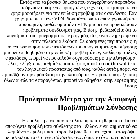
Εκτός από τα βασικά βήματα που αναφέρθηκαν παραπάνω,
υπάρχουν ορισμένες προηγμένες τεχνικές που μπορείτε να
χρησιμοποιήσετε για την επίλυση προβλημάτων σύνδεσης. Εάν
χρησιμοποιείτε ένα VPN, δοκιμάστε να το απενεργοποιήσετε
προσωρινά, καθώς ορισμένα VPN μπορεί να προκαλέσουν
προβλήματα συνδεσιμότητας. Επίσης, βεβαιωθείτε ότι το
λογισμικό του προγράμματος περιήγησής σας είναι ενημερωμένο
στην τελευταία έκδοση. Σε ορισμένες περιπτώσεις, η
απενεργοποίηση των επεκτάσεων του προγράμματος περιήγησης
μπορεί να βοηθήσει στην επίλυση προβλημάτων, καθώς ορισμένες
επεκτάσεις μπορεί να προκαλούν συγκρούσεις με την πλατφόρμα.
Τέλος, ελέγξτε τις ρυθμίσεις του τείχους προστασίας (firewall) και
του λογισμικού προστασίας από ιούς, καθώς αυτά μπορεί να
εμποδίζουν την πρόσβαση στην πλατφόρμα. Η προσεκτική εξέταση
όλων αυτών των παραγόντων μπορεί να οδηγήσει στην εύρεση της
λύσης.
Προληπτικά Μέτρα για την Αποφυγή
Προβλημάτων Σύνδεσης
Η πρόληψη είναι πάντα καλύτερη από τη θεραπεία. Για να
αποφύγετε προβλήματα σύνδεσης στο μέλλον, είναι σημαντικό να
λαμβάνετε προληπτικά μέτρα. Βεβαιωθείτε ότι έχετε καταγράψει
με ασφάλεια τα στοιχεία σύνδεσης σας, όπως το όνομα χρήστη και