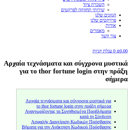
השכרת ציוד
שירותי תחזוקה לפרקטים
הגוונים שלנו
פרויקטים שלנו
אודות
מאמרים
צור קשר
0.00
₪
0
עגלת קניות
Αρχαία τεχνάσματα και σύγχρονα μυστικά
για το thor fortune login στην πράξη
σήμερα
Αρχαία τεχνάσματα και σύγχρονα μυστικά για
το thor fortune login στην πράξη σήμερα
Αναγνωρίζοντας τα Συνηθισμένα Προβλήματα
κατά τη Σύνδεση
Ασφαλής Διαχείριση Κωδικών Πρόσβασης
Βήματα για την Ανάκτηση Κωδικού Πρόσβασης