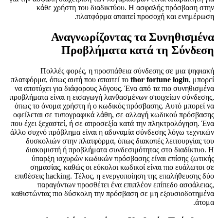
κάθε χρήστη του διαδικτύου. Η ασφαλής πρόσβαση στην
πλατφόρμα απαιτεί προσοχή και ενημέρωση.
Αναγνωρίζοντας τα Συνηθισμένα
Προβλήματα κατά τη Σύνδεση
Πολλές φορές, η προσπάθεια σύνδεσης σε μια ψηφιακή
πλατφόρμα, όπως αυτή που απαιτεί το
thor fortune login
, μπορεί
να αποτύχει για διάφορους λόγους. Ένα από τα πιο συνηθισμένα
προβλήματα είναι η εισαγωγή λανθασμένων στοιχείων σύνδεσης,
όπως το όνομα χρήστη ή ο κωδικός πρόσβασης. Αυτό μπορεί να
οφείλεται σε τυπογραφικά λάθη, σε αλλαγή κωδικού πρόσβασης
που έχει ξεχαστεί, ή σε απροσεξία κατά την πληκτρολόγηση. Ένα
άλλο συχνό πρόβλημα είναι η αδυναμία σύνδεσης λόγω τεχνικών
δυσκολιών στην πλατφόρμα, όπως διακοπές λειτουργίας του
διακομιστή ή προβλήματα συνδεσιμότητας στο διαδίκτυο. Η
ύπαρξη ισχυρών κωδικών πρόσβασης είναι επίσης ζωτικής
σημασίας, καθώς οι εύκολοι κωδικοί είναι πιο ευάλωτοι σε
επιθέσεις hacking. Τέλος, η ενεργοποίηση της επαλήθευσης δύο
παραγόντων προσθέτει ένα επιπλέον επίπεδο ασφάλειας,
καθιστώντας πιο δύσκολη την πρόσβαση σε μη εξουσιοδοτημένα
άτομα.