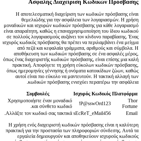
Ασφαλής Διαχείριση Κωδικών Πρόσβασης
Η αποτελεσματική διαχείριση των κωδικών πρόσβασης είναι
θεμελιώδης για την ασφάλεια των λογαριασμών. Η χρήση
μοναδικών και ισχυρών κωδικών πρόσβασης για κάθε λογαριασμό
είναι απαραίτητη, καθώς η επαναχρησιμοποίηση του ίδιου κωδικού
σε πολλούς λογαριασμούς αυξάνει τον κίνδυνο παραβίασης. Ένας
ισχυρός κωδικός πρόσβασης θα πρέπει να περιλαμβάνει ένα μείγμα
από πεζά και κεφαλαία γράμματα, αριθμούς και σύμβολα. Η
αποθήκευση των κωδικών πρόσβασης σε ένα ασφαλές μέρος,
όπως ένας διαχειριστής κωδικών πρόσβασης, είναι επίσης μια καλή
πρακτική. Αποφύγετε τη χρήση εύκολων κωδικών πρόσβασης,
όπως ημερομηνίες γέννησης ή ονόματα κατοικίδιων ζώων, καθώς
αυτοί είναι πιο εύκολο να μαντευτούν. Η τακτική αλλαγή των
κωδικών πρόσβασης ενισχύει περαιτέρω την ασφάλεια.
Συμβουλές
Ισχυρός Κωδικός
Πλατφόρμα
Χρησιμοποιήστε έναν μοναδικό
Thor
P@sswOrd123!
και σύνθετο κωδικό.
Fortune
Αλλάξτε τον κωδικό σας τακτικά.
sEcReT_eMail456
Email
Η χρήση ενός διαχειριστή κωδικών πρόσβασης είναι η καλύτερη
πρακτική για την προστασία των πληροφοριών σύνδεσης. Αυτά τα
εργαλεία δημιουργούν και αποθηκεύουν ισχυρούς κωδικούς