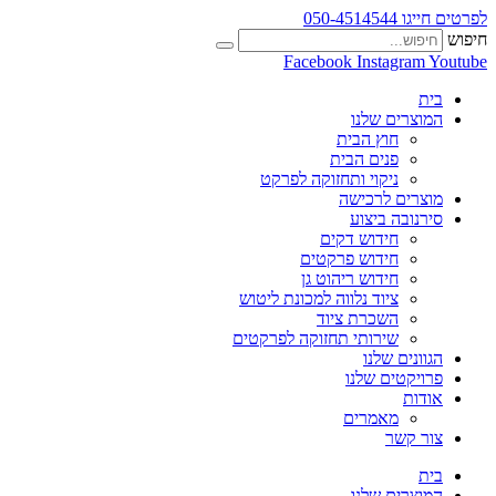
לפרטים חייגו 050-4514544
חיפוש
Facebook
Instagram
Youtube
בית
המוצרים שלנו
חוץ הבית
פנים הבית
ניקוי ותחזוקה לפרקט
מוצרים לרכישה
סירנובה ביצוע
חידוש דקים
חידוש פרקטים
חידוש ריהוט גן
ציוד נלווה למכונת ליטוש
השכרת ציוד
שירותי תחזוקה לפרקטים
הגוונים שלנו
פרויקטים שלנו
אודות
מאמרים
צור קשר
בית
המוצרים שלנו