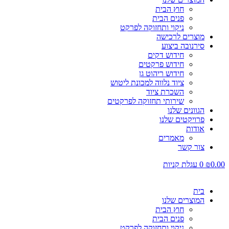
חוץ הבית
פנים הבית
ניקוי ותחזוקה לפרקט
מוצרים לרכישה
סירנובה ביצוע
חידוש דקים
חידוש פרקטים
חידוש ריהוט גן
ציוד נלווה למכונת ליטוש
השכרת ציוד
שירותי תחזוקה לפרקטים
הגוונים שלנו
פרויקטים שלנו
אודות
מאמרים
צור קשר
0.00
₪
0
עגלת קניות
בית
המוצרים שלנו
חוץ הבית
פנים הבית
ניקוי ותחזוקה לפרקט