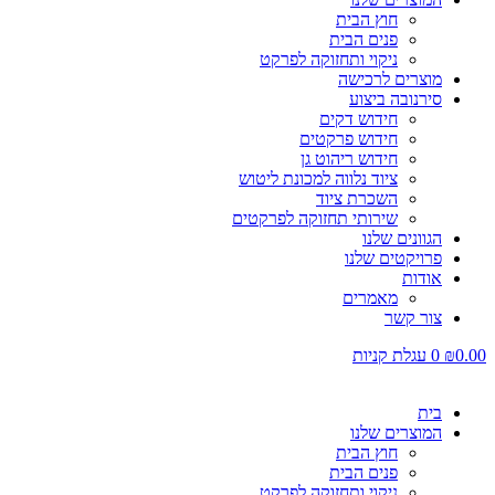
חוץ הבית
פנים הבית
ניקוי ותחזוקה לפרקט
מוצרים לרכישה
סירנובה ביצוע
חידוש דקים
חידוש פרקטים
חידוש ריהוט גן
ציוד נלווה למכונת ליטוש
השכרת ציוד
שירותי תחזוקה לפרקטים
הגוונים שלנו
פרויקטים שלנו
אודות
מאמרים
צור קשר
0.00
₪
0
עגלת קניות
בית
המוצרים שלנו
חוץ הבית
פנים הבית
ניקוי ותחזוקה לפרקט