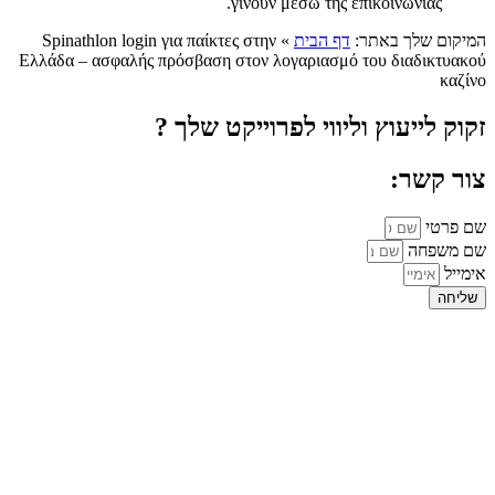
γίνουν μέσω της επικοινωνίας.
המיקום שלך באתר:
דף הבית
»
Spinathlon login για παίκτες στην
Ελλάδα – ασφαλής πρόσβαση στον λογαριασμό του διαδικτυακού
καζίνο
זקוק לייעוץ וליווי לפרוייקט שלך ?
צור קשר:
שם פרטי
שם משפחה
אימייל
שליחה