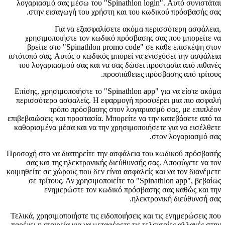
λογαριασμό σας μέσω του "Spinathlon login". Αυτό συνιστάται
στην εισαγωγή του χρήστη και του κωδικού πρόσβασής σας.
Για να εξασφαλίσετε ακόμα περισσότερη ασφάλεια,
χρησιμοποιήστε τον κωδικό πρόσβασης σας που μπορείτε να
βρείτε στο "Spinathlon promo code" σε κάθε επισκέψη στον
ιστότοπό σας. Αυτός ο κωδικός μπορεί να ενισχύσει την ασφάλεια
του λογαριασμού σας και να σας δώσει προστασία από πιθανές
προσπάθειες πρόσβασης από τρίτους.
Επίσης, χρησιμοποιήστε το "Spinathlon app" για να είστε ακόμα
περισσότερο ασφαλείς. Η εφαρμογή προσφέρει μια πιο ασφαλή
τρόπο πρόσβασης στον λογαριασμό σας, με επιπλέον
επιβεβαιώσεις και προστασία. Μπορείτε να την κατεβάσετε από τα
καθορισμένα μέσα και να την χρησιμοποιήσετε για να εισέλθετε
στον λογαριασμό σας.
Προσοχή στο να διατηρείτε την ασφάλεια του κωδικού πρόσβασής
σας και της ηλεκτρονικής διεύθυνσής σας. Αποφύγετε να τον
κοιμηθείτε σε χώρους που δεν είναι ασφαλείς και να τον διανέμετε
σε τρίτους. Αν χρησιμοποιείτε το "Spinathlon app", βεβαίως
ενημερώστε τον κωδικό πρόσβασης σας καθώς και την
ηλεκτρονική διεύθυνσή σας.
Τελικά, χρησιμοποιήστε τις ειδοποιήσεις και τις ενημερώσεις που
παρέχει η εταιρεία για να μεταφέρετε τις τελευταίες αλλαγές στην