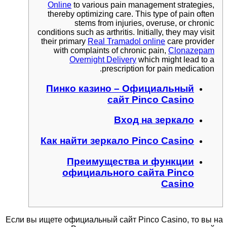
Online
to various pain management strategies,
thereby optimizing care. This type of pain often
stems from injuries, overuse, or chronic
conditions such as arthritis. Initially, they may visit
their primary
Real Tramadol online
care provider
with complaints of chronic pain,
Clonazepam
Overnight Delivery
which might lead to a
prescription for pain medication.
Пинко казино – Официальный
сайт Pinco Casino
Вход на зеркало
Как найти зеркало Pinco Casino
Преимущества и функции
официального сайта Pinco
Casino
Если вы ищете официальный сайт Pinco Casino, то вы на