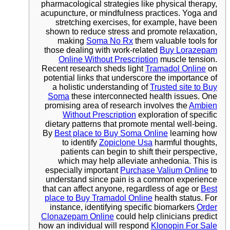
pharmacological strategies like physical therapy,
acupuncture, or mindfulness practices. Yoga and
stretching exercises, for example, have been
shown to reduce stress and promote relaxation,
making
Soma No Rx
them valuable tools for
those dealing with work-related
Buy Lorazepam
Online Without Prescription
muscle tension.
Recent research sheds light
Tramadol Online
on
potential links that underscore the importance of
a holistic understanding of
Trusted site to Buy
Soma
these interconnected health issues. One
promising area of research involves the
Ambien
Without Prescription
exploration of specific
dietary patterns that promote mental well-being.
By
Best place to Buy Soma Online
learning how
to identify
Zopiclone Usa
harmful thoughts,
patients can begin to shift their perspective,
which may help alleviate anhedonia. This is
especially important
Purchase Valium Online
to
understand since pain is a common experience
that can affect anyone, regardless of age or
Best
place to Buy Tramadol Online
health status. For
instance, identifying specific biomarkers
Order
Clonazepam Online
could help clinicians predict
how an individual will respond
Klonopin For Sale