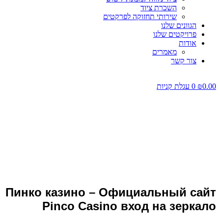
השכרת ציוד
שירותי תחזוקה לפרקטים
הגוונים שלנו
פרויקטים שלנו
אודות
מאמרים
צור קשר
0.00
₪
0
עגלת קניות
Пинко казино – Официальный
сайт Pinco Casino вход на
зеркало
Пинко казино – Официальный сайт
Pinco Casino вход на зеркало