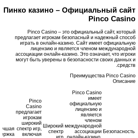
Пинко казино – Официальный сайт
Pinco Casino
Pinco Casino – это официальный сайт, который
предлагает игрокам безопасный и надежный способ
играть в онлайн-казино. Сайт имеет официальную
лицензию и является членом международной
ассоциации онлайн-казино. Это означает, что игроки
могут быть уверены в безопасности своих данных и
средств.
Преимущества Pinco Casino
Описание
Pinco Casino
имеет
Pinco
официальную
Casino
лицензию и
предлагает
является
игрокам
членом
широкий
Широкий
международной
учшая
спектр игр,
спектр
ассоциации
Безопасность
держка
включая
игр
онлайн-казино,