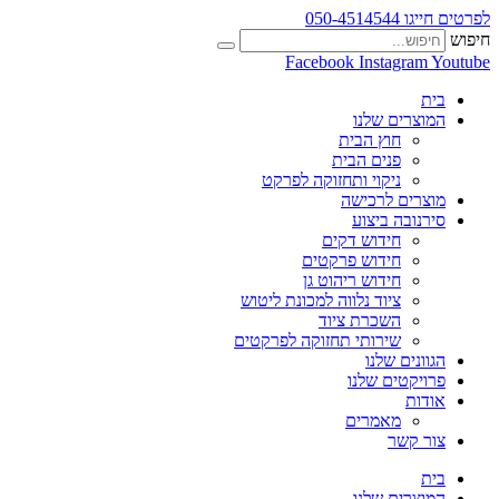
לפרטים חייגו 050-4514544
חיפוש
Facebook
Instagram
Youtube
בית
המוצרים שלנו
חוץ הבית
פנים הבית
ניקוי ותחזוקה לפרקט
מוצרים לרכישה
סירנובה ביצוע
חידוש דקים
חידוש פרקטים
חידוש ריהוט גן
ציוד נלווה למכונת ליטוש
השכרת ציוד
שירותי תחזוקה לפרקטים
הגוונים שלנו
פרויקטים שלנו
אודות
מאמרים
צור קשר
בית
המוצרים שלנו