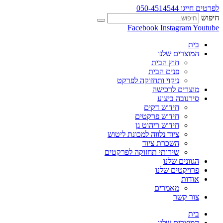
לפרטים חייגו 050-4514544
חיפוש
Facebook
Instagram
Youtube
בית
המוצרים שלנו
חוץ הבית
פנים הבית
ניקוי ותחזוקה לפרקט
מוצרים לרכישה
סירנובה ביצוע
חידוש דקים
חידוש פרקטים
חידוש ריהוט גן
ציוד נלווה למכונת ליטוש
השכרת ציוד
שירותי תחזוקה לפרקטים
הגוונים שלנו
פרויקטים שלנו
אודות
מאמרים
צור קשר
בית
המוצרים שלנו