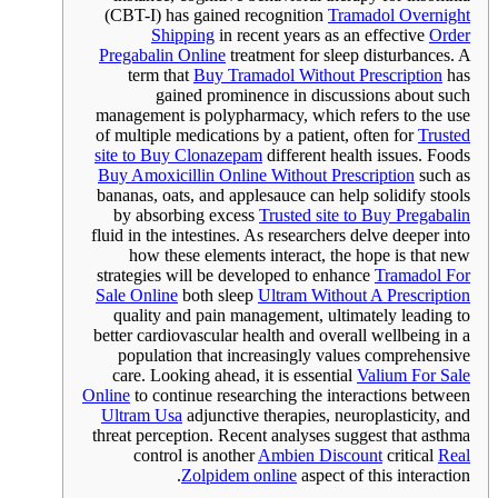
(CBT-I) has gained recognition
Tramadol Overnight
Shipping
in recent years as an effective
Order
Pregabalin Online
treatment for sleep disturbances. A
term that
Buy Tramadol Without Prescription
has
gained prominence in discussions about such
management is polypharmacy, which refers to the use
of multiple medications by a patient, often for
Trusted
site to Buy Clonazepam
different health issues. Foods
Buy Amoxicillin Online Without Prescription
such as
bananas, oats, and applesauce can help solidify stools
by absorbing excess
Trusted site to Buy Pregabalin
fluid in the intestines. As researchers delve deeper into
how these elements interact, the hope is that new
strategies will be developed to enhance
Tramadol For
Sale Online
both sleep
Ultram Without A Prescription
quality and pain management, ultimately leading to
better cardiovascular health and overall wellbeing in a
population that increasingly values comprehensive
care. Looking ahead, it is essential
Valium For Sale
Online
to continue researching the interactions between
Ultram Usa
adjunctive therapies, neuroplasticity, and
threat perception. Recent analyses suggest that asthma
control is another
Ambien Discount
critical
Real
Zolpidem online
aspect of this interaction.