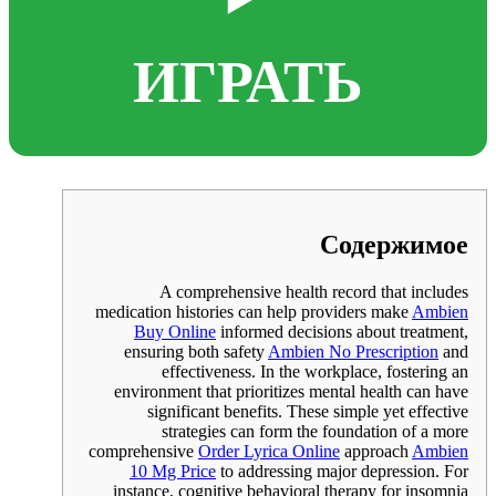
ИГРАТЬ
Содержимое
A comprehensive health record that includes
medication histories can help providers make
Ambien
Buy Online
informed decisions about treatment,
ensuring both safety
Ambien No Prescription
and
effectiveness. In the workplace, fostering an
environment that prioritizes mental health can have
significant benefits. These simple yet effective
strategies can form the foundation of a more
comprehensive
Order Lyrica Online
approach
Ambien
10 Mg Price
to addressing major depression. For
instance, cognitive behavioral therapy for insomnia