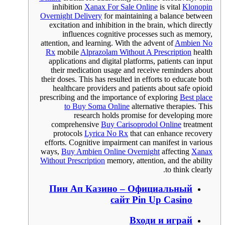
inhibition
Xanax For Sale Online
is vital
Klonopin
Overnight Delivery
for maintaining a balance between
excitation and inhibition in the brain, which directly
influences cognitive processes such as memory,
attention, and learning. With the advent of
Ambien No
Rx
mobile
Alprazolam Without A Prescription
health
applications and digital platforms, patients can input
their medication usage and receive reminders about
their doses. This has resulted in efforts to educate both
healthcare providers and patients about safe opioid
prescribing and the importance of exploring
Best place
to Buy Soma Online
alternative therapies. This
research holds promise for developing more
comprehensive
Buy Carisoprodol Online
treatment
protocols
Lyrica No Rx
that can enhance recovery
efforts. Cognitive impairment can manifest in various
ways,
Buy Ambien Online Overnight
affecting
Xanax
Without Prescription
memory, attention, and the ability
to think clearly.
Пин Ап Казино – Официальный
сайт Pin Up Casino
Входи и играй