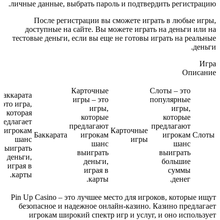
личные данные, выбрать пароль и подтвердить регистрацию.
После регистрации вы сможете играть в любые игры,
доступные на сайте. Вы можете играть на деньги или на
тестовые деньги, если вы еще не готовы играть на реальные
деньги.
Игра
Описание
Карточные
Слоты – это
Баккарата
игры – это
популярные
 это игра,
игры,
игры,
которая
которые
которые
редлагает
предлагают
предлагают
игрокам
Карточные
Баккарата
игрокам
игрокам
Слоты
шанс
игры
шанс
шанс
выиграть
выиграть
выиграть
деньги,
деньги,
большие
играя в
играя в
суммы
карты.
карты.
денег.
Pin Up Casino – это лучшее место для игроков, которые ищут
безопасное и надежное онлайн-казино. Казино предлагает
игрокам широкий спектр игр и услуг, и оно использует