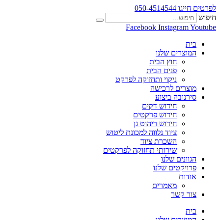
לפרטים חייגו 050-4514544
חיפוש
Facebook
Instagram
Youtube
בית
המוצרים שלנו
חוץ הבית
פנים הבית
ניקוי ותחזוקה לפרקט
מוצרים לרכישה
סירנובה ביצוע
חידוש דקים
חידוש פרקטים
חידוש ריהוט גן
ציוד נלווה למכונת ליטוש
השכרת ציוד
שירותי תחזוקה לפרקטים
הגוונים שלנו
פרויקטים שלנו
אודות
מאמרים
צור קשר
בית
המוצרים שלנו