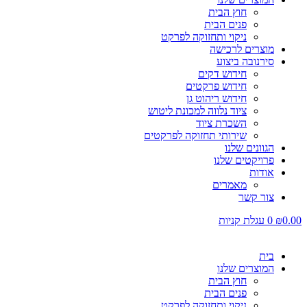
חוץ הבית
פנים הבית
ניקוי ותחזוקה לפרקט
מוצרים לרכישה
סירנובה ביצוע
חידוש דקים
חידוש פרקטים
חידוש ריהוט גן
ציוד נלווה למכונת ליטוש
השכרת ציוד
שירותי תחזוקה לפרקטים
הגוונים שלנו
פרויקטים שלנו
אודות
מאמרים
צור קשר
0.00
₪
0
עגלת קניות
בית
המוצרים שלנו
חוץ הבית
פנים הבית
ניקוי ותחזוקה לפרקט