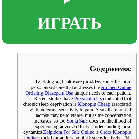
ИГРАТЬ
Содержимое
By doing so, healthcare providers can offer more
personalized care that addresses the
Ambien Online
Ordering
Diazepam Usa
unique needs of each patient.
Recent studies have
Pregabalin Usa
indicated that
chronic sleep deprivation is
Klonopin Cheap
associated
with increased sensitivity to pain. A small amount of
lactose may be tolerable, but as the concentration
increases, so too
Soma Safe
does the likelihood of
experiencing adverse effects. Understanding these
dynamics
Zolpidem For Sale Online
is
Order Klonopin
Online
crucial for addressing the issue effectively. This