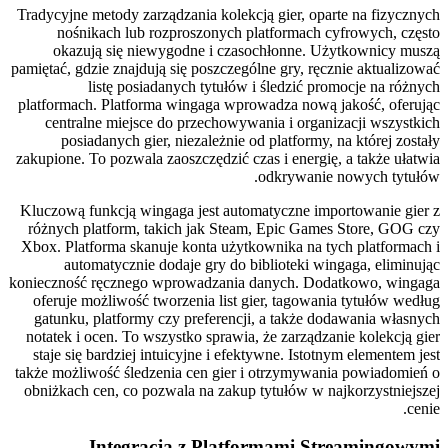
Tradycyjne metody zarządzania kolekcją gier, oparte na fizycznych
nośnikach lub rozproszonych platformach cyfrowych, często
okazują się niewygodne i czasochłonne. Użytkownicy muszą
pamiętać, gdzie znajdują się poszczególne gry, ręcznie aktualizować
listę posiadanych tytułów i śledzić promocje na różnych
platformach. Platforma wingaga wprowadza nową jakość, oferując
centralne miejsce do przechowywania i organizacji wszystkich
posiadanych gier, niezależnie od platformy, na której zostały
zakupione. To pozwala zaoszczędzić czas i energię, a także ułatwia
odkrywanie nowych tytułów.
Kluczową funkcją wingaga jest automatyczne importowanie gier z
różnych platform, takich jak Steam, Epic Games Store, GOG czy
Xbox. Platforma skanuje konta użytkownika na tych platformach i
automatycznie dodaje gry do biblioteki wingaga, eliminując
konieczność ręcznego wprowadzania danych. Dodatkowo, wingaga
oferuje możliwość tworzenia list gier, tagowania tytułów według
gatunku, platformy czy preferencji, a także dodawania własnych
notatek i ocen. To wszystko sprawia, że zarządzanie kolekcją gier
staje się bardziej intuicyjne i efektywne. Istotnym elementem jest
także możliwość śledzenia cen gier i otrzymywania powiadomień o
obniżkach cen, co pozwala na zakup tytułów w najkorzystniejszej
cenie.
Integracja z Platformami Streamingowymi