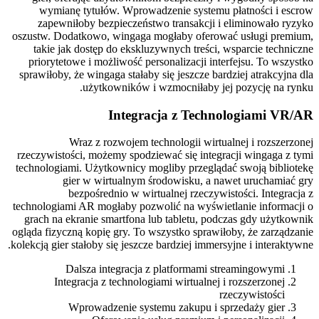
wymianę tytułów. Wprowadzenie systemu płatności i escrow
zapewniłoby bezpieczeństwo transakcji i eliminowało ryzyko
oszustw. Dodatkowo, wingaga mogłaby oferować usługi premium,
takie jak dostęp do ekskluzywnych treści, wsparcie techniczne
priorytetowe i możliwość personalizacji interfejsu. To wszystko
sprawiłoby, że wingaga stałaby się jeszcze bardziej atrakcyjna dla
użytkowników i wzmocniłaby jej pozycję na rynku.
Integracja z Technologiami VR/AR
Wraz z rozwojem technologii wirtualnej i rozszerzonej
rzeczywistości, możemy spodziewać się integracji wingaga z tymi
technologiami. Użytkownicy mogliby przeglądać swoją bibliotekę
gier w wirtualnym środowisku, a nawet uruchamiać gry
bezpośrednio w wirtualnej rzeczywistości. Integracja z
technologiami AR mogłaby pozwolić na wyświetlanie informacji o
grach na ekranie smartfona lub tabletu, podczas gdy użytkownik
ogląda fizyczną kopię gry. To wszystko sprawiłoby, że zarządzanie
kolekcją gier stałoby się jeszcze bardziej immersyjne i interaktywne.
Dalsza integracja z platformami streamingowymi
Integracja z technologiami wirtualnej i rozszerzonej
rzeczywistości
Wprowadzenie systemu zakupu i sprzedaży gier