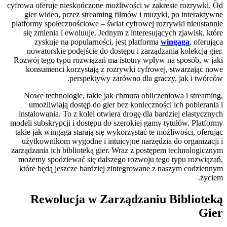
cyfrowa oferuje nieskończone możliwości w zakresie rozrywki. Od
gier wideo, przez streaming filmów i muzyki, po interaktywne
platformy społecznościowe – świat cyfrowej rozrywki nieustannie
się zmienia i ewoluuje. Jednym z interesujących zjawisk, które
zyskuje na popularności, jest platforma
wingaga
, oferująca
nowatorskie podejście do dostępu i zarządzania kolekcją gier.
Rozwój tego typu rozwiązań ma istotny wpływ na sposób, w jaki
konsumenci korzystają z rozrywki cyfrowej, stwarzając nowe
perspektywy zarówno dla graczy, jak i twórców.
Nowe technologie, takie jak chmura obliczeniowa i streaming,
umożliwiają dostęp do gier bez konieczności ich pobierania i
instalowania. To z kolei otwiera drogę dla bardziej elastycznych
modeli subskrypcji i dostępu do szerokiej gamy tytułów. Platformy
takie jak wingaga starają się wykorzystać te możliwości, oferując
użytkownikom wygodne i intuicyjne narzędzia do organizacji i
zarządzania ich biblioteką gier. Wraz z postępem technologicznym
możemy spodziewać się dalszego rozwoju tego typu rozwiązań,
które będą jeszcze bardziej zintegrowane z naszym codziennym
życiem.
Rewolucja w Zarządzaniu Biblioteką
Gier