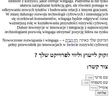
niektóre z korzyści, jakie oferuje wingaga. Platforma ta nie tylko
ułatwia zarządzanie kolekcją gier, ale również pomaga w
odkrywaniu nowych tytułów i budowaniu relacji z innymi graczami.
W miarę dalszego rozwoju technologii cyfrowych i zmieniających
się oczekiwań konsumentów, wingaga będzie odgrywać coraz
ważniejszą rolę w kształtowaniu przyszłości rozrywki cyfrowej.
Dalsze inwestycje w innowacje i integrację z najnowszymi
technologiami pozwolą wingaga utrzymać pozycję lidera na rynku.
המיקום שלך באתר:
דף הבית
»
Nowoczesne rozwiązania i wingaga –
pełny przewodnik po innowacjach w świecie rozrywki cyfrowej
זקוק לייעוץ וליווי לפרוייקט שלך ?
צור קשר:
שם פרטי
שם משפחה
אימייל
שליחה