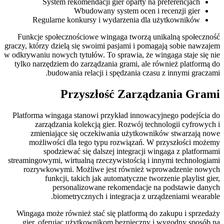
System rekomendacji gier oparty na preferencjach
Wbudowany system ocen i recenzji gier
Regularne konkursy i wydarzenia dla użytkowników
Funkcje społecznościowe wingaga tworzą unikalną społeczność
graczy, którzy dzielą się swoimi pasjami i pomagają sobie nawzajem
w odkrywaniu nowych tytułów. To sprawia, że wingaga staje się nie
tylko narzędziem do zarządzania grami, ale również platformą do
budowania relacji i spędzania czasu z innymi graczami.
Przyszłość Zarządzania Grami
Platforma wingaga stanowi przykład innowacyjnego podejścia do
zarządzania kolekcją gier. Rozwój technologii cyfrowych i
zmieniające się oczekiwania użytkowników stwarzają nowe
możliwości dla tego typu rozwiązań. W przyszłości możemy
spodziewać się dalszej integracji wingaga z platformami
streamingowymi, wirtualną rzeczywistością i innymi technologiami
rozrywkowymi. Możliwe jest również wprowadzenie nowych
funkcji, takich jak automatyczne tworzenie playlist gier,
personalizowane rekomendacje na podstawie danych
biometrycznych i integracja z urządzeniami wearable.
Wingaga może również stać się platformą do zakupu i sprzedaży
gier, oferując użytkownikom bezpieczny i wygodny sposób na