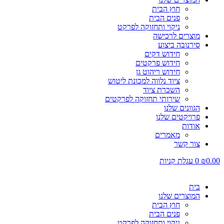
חוץ הבית
פנים הבית
ניקוי ותחזוקה לפרקט
מוצרים לרכישה
סירנובה ביצוע
חידוש דקים
חידוש פרקטים
חידוש ריהוט גן
ציוד נלווה למכונת ליטוש
השכרת ציוד
שירותי תחזוקה לפרקטים
הגוונים שלנו
פרויקטים שלנו
אודות
מאמרים
צור קשר
0.00
₪
0
עגלת קניות
בית
המוצרים שלנו
חוץ הבית
פנים הבית
ניקוי ותחזוקה לפרקט