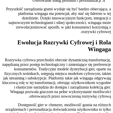
Oferowanie usług premium i personalizacji
Przyszłość zarządzania grami wydaje się być bardzo obiecująca, a
platforma wingaga ma potencjał, aby stać się liderem w tej
dziedzinie. Dzięki innowacyjnym funkcjom, integracji z
najnowszymi technologiami i silnej społeczności, wingaga może
zrewolucjonizować sposób, w jaki konsumenci korzystają z
rozrywki cyfrowej.
Ewolucja Rozrywki Cyfrowej i Rola
Wingaga
Rozrywka cyfrowa przechodzi obecnie dynamiczną transformację,
napędzaną przez postęp technologiczny i zmieniające się preferencje
konsumentów. Tradycyjne modele dystrybucji gier, oparte na
fizycznych nośnikach, ustępują miejsca modelom cyfrowym, takim
jak streaming i subskrypcje. Platformy takie jak wingaga odgrywają
kluczową rolę w tej transformacji, oferując użytkownikom wygodne
i elastyczne narzędzia do dostępu i zarządzania kolekcją gier.
Wingaga pozwala graczom na pełne wykorzystanie możliwości
oferowanych przez nowoczesną rozrywkę cyfrową.
Dostępność gier w chmurze, możliwość grania na różnych
urządzeniach i personalizacja doświadczenia użytkownika to tylko