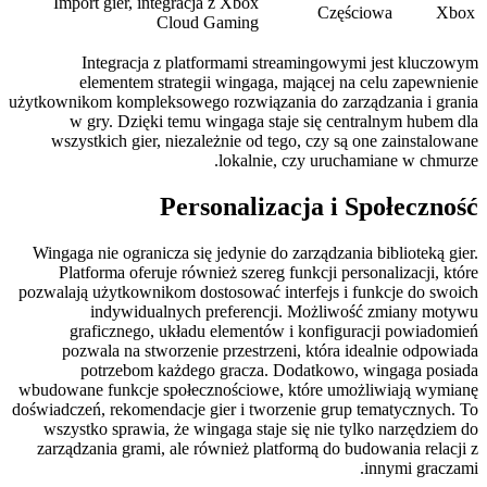
Import gier, integracja z Xbox
Częściowa
Xbox
Cloud Gaming
Integracja z platformami streamingowymi jest kluczowym
elementem strategii wingaga, mającej na celu zapewnienie
użytkownikom kompleksowego rozwiązania do zarządzania i grania
w gry. Dzięki temu wingaga staje się centralnym hubem dla
wszystkich gier, niezależnie od tego, czy są one zainstalowane
lokalnie, czy uruchamiane w chmurze.
Personalizacja i Społeczność
Wingaga nie ogranicza się jedynie do zarządzania biblioteką gier.
Platforma oferuje również szereg funkcji personalizacji, które
pozwalają użytkownikom dostosować interfejs i funkcje do swoich
indywidualnych preferencji. Możliwość zmiany motywu
graficznego, układu elementów i konfiguracji powiadomień
pozwala na stworzenie przestrzeni, która idealnie odpowiada
potrzebom każdego gracza. Dodatkowo, wingaga posiada
wbudowane funkcje społecznościowe, które umożliwiają wymianę
doświadczeń, rekomendacje gier i tworzenie grup tematycznych. To
wszystko sprawia, że wingaga staje się nie tylko narzędziem do
zarządzania grami, ale również platformą do budowania relacji z
innymi graczami.