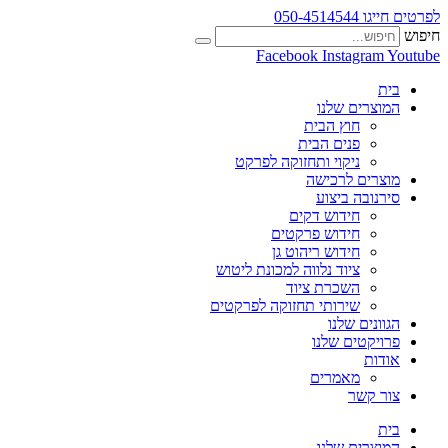
לפרטים חייגו 050-4514544
חיפוש
Facebook
Instagram
Youtube
בית
המוצרים שלנו
חוץ הבית
פנים הבית
ניקוי ותחזוקה לפרקט
מוצרים לרכישה
סירנובה ביצוע
חידוש דקים
חידוש פרקטים
חידוש ריהוט גן
ציוד נלווה למכונת ליטוש
השכרת ציוד
שירותי תחזוקה לפרקטים
הגוונים שלנו
פרויקטים שלנו
אודות
מאמרים
צור קשר
בית
המוצרים שלנו