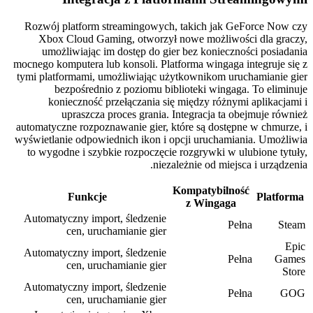
Rozwój platform streamingowych, takich jak GeForce Now czy
Xbox Cloud Gaming, otworzył nowe możliwości dla graczy,
umożliwiając im dostęp do gier bez konieczności posiadania
mocnego komputera lub konsoli. Platforma wingaga integruje się z
tymi platformami, umożliwiając użytkownikom uruchamianie gier
bezpośrednio z poziomu biblioteki wingaga. To eliminuje
konieczność przełączania się między różnymi aplikacjami i
upraszcza proces grania. Integracja ta obejmuje również
automatyczne rozpoznawanie gier, które są dostępne w chmurze, i
wyświetlanie odpowiednich ikon i opcji uruchamiania. Umożliwia
to wygodne i szybkie rozpoczęcie rozgrywki w ulubione tytuły,
niezależnie od miejsca i urządzenia.
Kompatybilność
Funkcje
Platforma
z Wingaga
Automatyczny import, śledzenie
Pełna
Steam
cen, uruchamianie gier
Epic
Automatyczny import, śledzenie
Pełna
Games
cen, uruchamianie gier
Store
Automatyczny import, śledzenie
Pełna
GOG
cen, uruchamianie gier