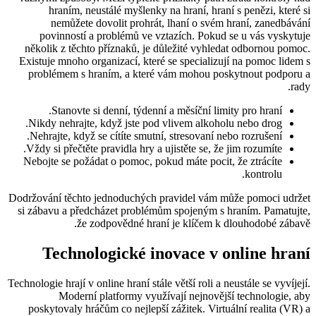
hraním, neustálé myšlenky na hraní, hraní s penězi, které si
nemůžete dovolit prohrát, lhaní o svém hraní, zanedbávání
povinností a problémů ve vztazích. Pokud se u vás vyskytuje
několik z těchto příznaků, je důležité vyhledat odbornou pomoc.
Existuje mnoho organizací, které se specializují na pomoc lidem s
problémem s hraním, a které vám mohou poskytnout podporu a
rady.
Stanovte si denní, týdenní a měsíční limity pro hraní.
Nikdy nehrajte, když jste pod vlivem alkoholu nebo drog.
Nehrajte, když se cítíte smutní, stresovaní nebo rozrušení.
Vždy si přečtěte pravidla hry a ujistěte se, že jim rozumíte.
Nebojte se požádat o pomoc, pokud máte pocit, že ztrácíte
kontrolu.
Dodržování těchto jednoduchých pravidel vám může pomoci udržet
si zábavu a předcházet problémům spojeným s hraním. Pamatujte,
že zodpovědné hraní je klíčem k dlouhodobé zábavě.
Technologické inovace v online hraní
Technologie hrají v online hraní stále větší roli a neustále se vyvíjejí.
Moderní platformy využívají nejnovější technologie, aby
poskytovaly hráčům co nejlepší zážitek. Virtuální realita (VR) a