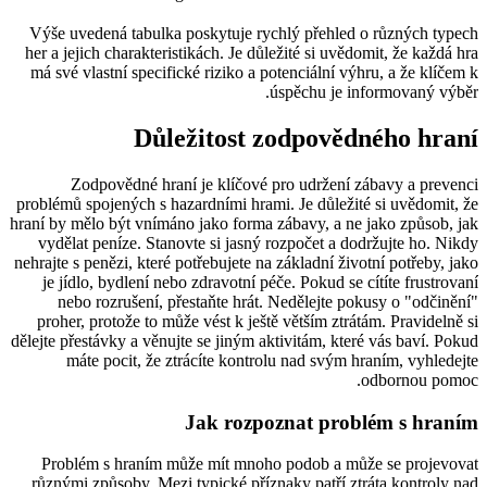
Výše uvedená tabulka poskytuje rychlý přehled o různých typech
her a jejich charakteristikách. Je důležité si uvědomit, že každá hra
má své vlastní specifické riziko a potenciální výhru, a že klíčem k
úspěchu je informovaný výběr.
Důležitost zodpovědného hraní
Zodpovědné hraní je klíčové pro udržení zábavy a prevenci
problémů spojených s hazardními hrami. Je důležité si uvědomit, že
hraní by mělo být vnímáno jako forma zábavy, a ne jako způsob, jak
vydělat peníze. Stanovte si jasný rozpočet a dodržujte ho. Nikdy
nehrajte s penězi, které potřebujete na základní životní potřeby, jako
je jídlo, bydlení nebo zdravotní péče. Pokud se cítíte frustrovaní
nebo rozrušení, přestaňte hrát. Nedělejte pokusy o "odčinění"
proher, protože to může vést k ještě větším ztrátám. Pravidelně si
dělejte přestávky a věnujte se jiným aktivitám, které vás baví. Pokud
máte pocit, že ztrácíte kontrolu nad svým hraním, vyhledejte
odbornou pomoc.
Jak rozpoznat problém s hraním
Problém s hraním může mít mnoho podob a může se projevovat
různými způsoby. Mezi typické příznaky patří ztráta kontroly nad