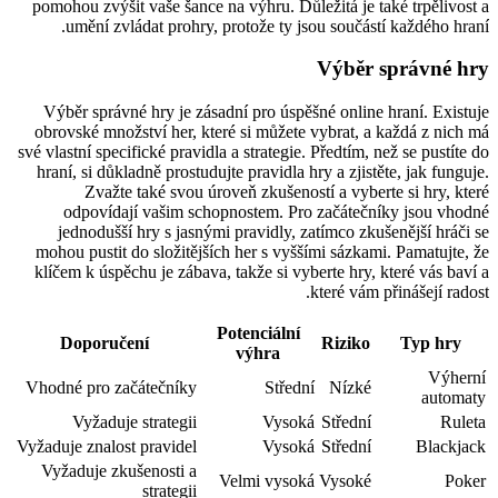
pomohou zvýšit vaše šance na výhru. Důležitá je také trpělivost a
umění zvládat prohry, protože ty jsou součástí každého hraní.
Výběr správné hry
Výběr správné hry je zásadní pro úspěšné online hraní. Existuje
obrovské množství her, které si můžete vybrat, a každá z nich má
své vlastní specifické pravidla a strategie. Předtím, než se pustíte do
hraní, si důkladně prostudujte pravidla hry a zjistěte, jak funguje.
Zvažte také svou úroveň zkušeností a vyberte si hry, které
odpovídají vašim schopnostem. Pro začátečníky jsou vhodné
jednodušší hry s jasnými pravidly, zatímco zkušenější hráči se
mohou pustit do složitějších her s vyššími sázkami. Pamatujte, že
klíčem k úspěchu je zábava, takže si vyberte hry, které vás baví a
které vám přinášejí radost.
Potenciální
Doporučení
Riziko
Typ hry
výhra
Výherní
Vhodné pro začátečníky
Střední
Nízké
automaty
Vyžaduje strategii
Vysoká
Střední
Ruleta
Vyžaduje znalost pravidel
Vysoká
Střední
Blackjack
Vyžaduje zkušenosti a
Velmi vysoká
Vysoké
Poker
strategii