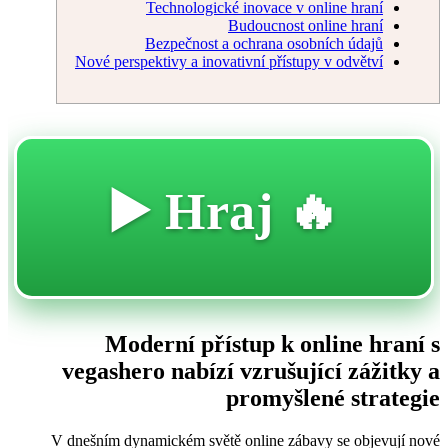
Technologické inovace v online hraní
Budoucnost online hraní
Bezpečnost a ochrana osobních údajů
Nové perspektivy a inovativní přístupy v odvětví
🔥 Hraj ▶️
Moderní přístup k online hraní s
vegashero nabízí vzrušující zážitky a
promyšlené strategie
V dnešním dynamickém světě online zábavy se objevují nové