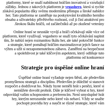
platformy, které se snaží nabídnout hráčům inovativní a vzrušující
zážitky. Jednou z takových platforem je
vegashero
, která si rychle
získává popularitu díky svému modernímu přístupu a široké nabídce
her. Tato platforma se zaměřuje na poskytování kvalitního herního
obsahu a uživatelsky přívětivého rozhraní, což ji činí atraktivní pro
širokou škálu hráčů, od začátečníků až po zkušené veterány.
Online hraní se neustále vyvíjí a hráči očekávají stále více od
platforem, které využívají. vegashero se snaží tyto očekávání naplnit
tím, že nabízí nejen rozmanitou škálu her, ale také pokročilé funkce
a strategie, které pomáhají hráčům maximalizovat jejich šance na
výhru a užít si nezapomenutelnou zábavu. Zaměření na bezpečnost
a spolehlivost je také klíčovým aspektem, který odlišuje tuto
platformu od konkurence.
Strategie pro úspěšné online hraní
Úspěšné online hraní vyžaduje nejen štěstí, ale především
promyšlenou strategii a disciplínu. Především je důležité si stanovit
rozpočet a dodržovat ho. Nikdy byste neměli hrát s penězi, které si
nemůžete dovolit prohrát. Dále je klíčové vybrat si hry, které
odpovídají vašim schopnostem a preferencím. Není smysluplné hrát
hry, kterým nerozumíte nebo které vás nebaví. Vždy se snažte
pochopit pravidla hry a naučit se různé strategie, které vám