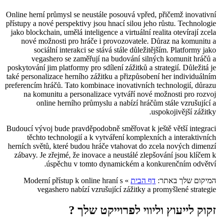
Online herní průmysl se neustále posouvá vpřed, přičemž inovativní
přístupy a nové perspektivy jsou hnací silou jeho růstu. Technologie
jako blockchain, umělá inteligence a virtuální realita otevírají zcela
nové možnosti pro hráče i provozovatele. Důraz na komunitu a
sociální interakci se stává stále důležitějším. Platformy jako
vegashero se zaměřují na budování silných komunit hráčů a
poskytování jim platformy pro sdílení zážitků a strategií. Důležitá je
také personalizace herního zážitku a přizpůsobení her individuálním
preferencím hráčů. Tato kombinace inovativních technologií, důrazu
na komunitu a personalizace vytváří nové možnosti pro rozvoj
online herního průmyslu a nabízí hráčům stále vzrušující a
uspokojivější zážitky.
Budoucí vývoj bude pravděpodobně směřovat k ještě větší integraci
těchto technologií a k vytváření komplexních a interaktivních
herních světů, které budou hráče vtahovat do zcela nových dimenzí
zábavy. Je zřejmé, že inovace a neustálé zlepšování jsou klíčem k
úspěchu v tomto dynamickém a konkurenčním odvětví.
המיקום שלך באתר:
דף הבית
»
Moderní přístup k online hraní s
vegashero nabízí vzrušující zážitky a promyšlené strategie
זקוק לייעוץ וליווי לפרוייקט שלך ?