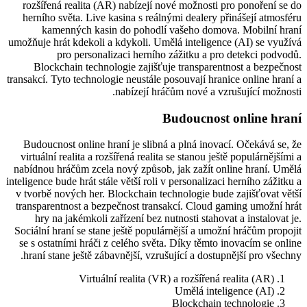
rozšířená realita (AR) nabízejí nové možnosti pro ponoření se do
herního světa. Live kasina s reálnými dealery přinášejí atmosféru
kamenných kasin do pohodlí vašeho domova. Mobilní hraní
umožňuje hrát kdekoli a kdykoli. Umělá inteligence (AI) se využívá
pro personalizaci herního zážitku a pro detekci podvodů.
Blockchain technologie zajišťuje transparentnost a bezpečnost
transakcí. Tyto technologie neustále posouvají hranice online hraní a
nabízejí hráčům nové a vzrušující možnosti.
Budoucnost online hraní
Budoucnost online hraní je slibná a plná inovací. Očekává se, že
virtuální realita a rozšířená realita se stanou ještě populárnějšími a
nabídnou hráčům zcela nový způsob, jak zažít online hraní. Umělá
inteligence bude hrát stále větší roli v personalizaci herního zážitku a
v tvorbě nových her. Blockchain technologie bude zajišťovat větší
transparentnost a bezpečnost transakcí. Cloud gaming umožní hrát
hry na jakémkoli zařízení bez nutnosti stahovat a instalovat je.
Sociální hraní se stane ještě populárnější a umožní hráčům propojit
se s ostatními hráči z celého světa. Díky těmto inovacím se online
hraní stane ještě zábavnější, vzrušující a dostupnější pro všechny.
Virtuální realita (VR) a rozšířená realita (AR)
Umělá inteligence (AI)
Blockchain technologie