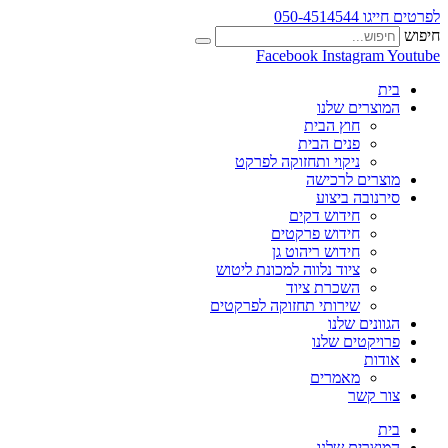
לפרטים חייגו 050-4514544
חיפוש
Facebook
Instagram
Youtube
בית
המוצרים שלנו
חוץ הבית
פנים הבית
ניקוי ותחזוקה לפרקט
מוצרים לרכישה
סירנובה ביצוע
חידוש דקים
חידוש פרקטים
חידוש ריהוט גן
ציוד נלווה למכונת ליטוש
השכרת ציוד
שירותי תחזוקה לפרקטים
הגוונים שלנו
פרויקטים שלנו
אודות
מאמרים
צור קשר
בית
המוצרים שלנו