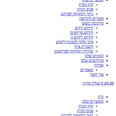
חוץ הבית
פנים הבית
ניקוי ותחזוקה לפרקט
מוצרים לרכישה
סירנובה ביצוע
חידוש דקים
חידוש פרקטים
חידוש ריהוט גן
ציוד נלווה למכונת ליטוש
השכרת ציוד
שירותי תחזוקה לפרקטים
הגוונים שלנו
פרויקטים שלנו
אודות
מאמרים
צור קשר
0.00
₪
0
עגלת קניות
בית
המוצרים שלנו
חוץ הבית
פנים הבית
ניקוי ותחזוקה לפרקט