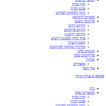
חוץ הבית
פנים הבית
ניקוי ותחזוקה לפרקט
מוצרים לרכישה
סירנובה ביצוע
חידוש דקים
חידוש פרקטים
חידוש ריהוט גן
ציוד נלווה למכונת ליטוש
השכרת ציוד
שירותי תחזוקה לפרקטים
הגוונים שלנו
פרויקטים שלנו
אודות
מאמרים
צור קשר
0.00
₪
0
עגלת קניות
בית
המוצרים שלנו
חוץ הבית
פנים הבית
ניקוי ותחזוקה לפרקט