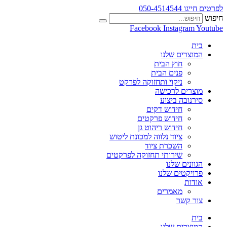
לפרטים חייגו 050-4514544
חיפוש
Facebook
Instagram
Youtube
בית
המוצרים שלנו
חוץ הבית
פנים הבית
ניקוי ותחזוקה לפרקט
מוצרים לרכישה
סירנובה ביצוע
חידוש דקים
חידוש פרקטים
חידוש ריהוט גן
ציוד נלווה למכונת ליטוש
השכרת ציוד
שירותי תחזוקה לפרקטים
הגוונים שלנו
פרויקטים שלנו
אודות
מאמרים
צור קשר
בית
המוצרים שלנו