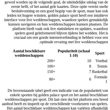
gewed worden op de volgende goal, de uiteindelijke uitslag van de
eerste helft, of het aantal gele kaarten. Deze optie vereist snelle
besluitvorming en een goed begrip van de sport, maar kan ook
leiden tot hogere winsten. golden palace sport heeft een intuïtieve
interface voor live weddenschappen, waardoor spelers gemakkelijk
kunnen navigeren en hun weddenschappen kunnen plaatsen. De
platform biedt vaak ook live statistieken en updates, waardoor
spelers goed geïnformeerd blijven tijdens het wedden. Het is
cruciaal om een goede internetverbinding te hebben voor een
optimale ervaring met live weddenschappen.
Aantal beschikbare
Populariteit (schaal
Sport
weddenschappen
1-10)
+200
10
Voetbal
+100
8
Tennis
+150
7
Basketbal
Formule
+80
6
1
De bovenstaande tabel geeft een indicatie van de populariteit van
enkele sporten bij golden palace sport en het aantal beschikbare
weddenschappen per sport. Dit laat zien dat het platform een breed
aanbod heeft en inspeelt op de verschillende voorkeuren van spelers.
Het aantal beschikbare weddenschappen kan variëren afhankelijk