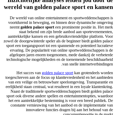
wereld van golden palace sport en kansen
De wereld van online entertainment en sportweddenschappen is
voortdurend in beweging, en binnen deze dynamische omgeving
neemt
golden palace sport
een prominente positie in. Het merk
staat bekend om zijn brede aanbod aan sportevenementen,
aantrekkelijke kansen en een gebruiksvriendelijke platform. Voor
zowel de doorgewinterde speler als de beginner biedt golden palace
sport een toegangspoort tot een spannende en potentieel lucratieve
ervaring. De populariteit van online sportweddenschappen is de
afgelopen jaren enorm toegenomen, mede dankzij de verbeterde
technologische mogelijkheden en de toenemende beschikbaarheid
van snelle internetverbindingen.
Het succes van
golden palace sport
kan grotendeels worden
toegeschreven aan de focus op klanttevredenheid en het aanbieden
van een veilige en betrouwbare speelomgeving. Transparantie en
eerlijkheid staan centraal, wat resulteert in een loyale klantenkring.
Naast de traditionele sportweddenschappen biedt golden palace
sport ook diverse andere spellen en entertainmentopties, waardoor
het een aantrekkelijke bestemming is voor een breed publiek. De
constante vernieuwing van het aanbod en de implementatie van
innovatieve functies dragen bij aan het behoud van de
concurrentiepositie in de markt.