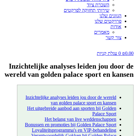
השכרת ציוד
שירותי תחזוקה לפרקטים
הגוונים שלנו
פרויקטים שלנו
אודות
מאמרים
צור קשר
0.00
₪
0
עגלת קניות
Inzichtelijke analyses leiden jou door de
wereld van golden palace sport en kansen
Inzichtelijke analyses leiden jou door de wereld
van golden palace sport en kansen
Het uitgebreide aanbod aan sporten bij Golden
Palace Sport
Het belang van live weddenschappen
Bonussen en promoties bij Golden Palace Sport
Loyaliteitsprogramma's en VIP-behandeling
Verantwoordelijk Gokken bij Golden Palace