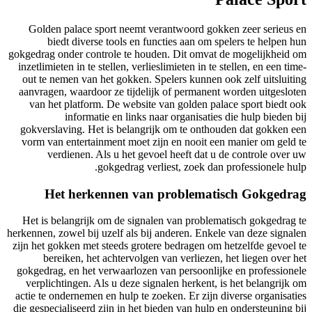
Golden palace sport neemt verantwoord gokken zeer serieus en
biedt diverse tools en functies aan om spelers te helpen hun
gokgedrag onder controle te houden. Dit omvat de mogelijkheid om
inzetlimieten in te stellen, verlieslimieten in te stellen, en een time-
out te nemen van het gokken. Spelers kunnen ook zelf uitsluiting
aanvragen, waardoor ze tijdelijk of permanent worden uitgesloten
van het platform. De website van golden palace sport biedt ook
informatie en links naar organisaties die hulp bieden bij
gokverslaving. Het is belangrijk om te onthouden dat gokken een
vorm van entertainment moet zijn en nooit een manier om geld te
verdienen. Als u het gevoel heeft dat u de controle over uw
gokgedrag verliest, zoek dan professionele hulp.
Het herkennen van problematisch Gokgedrag
Het is belangrijk om de signalen van problematisch gokgedrag te
herkennen, zowel bij uzelf als bij anderen. Enkele van deze signalen
zijn het gokken met steeds grotere bedragen om hetzelfde gevoel te
bereiken, het achtervolgen van verliezen, het liegen over het
gokgedrag, en het verwaarlozen van persoonlijke en professionele
verplichtingen. Als u deze signalen herkent, is het belangrijk om
actie te ondernemen en hulp te zoeken. Er zijn diverse organisaties
die gespecialiseerd zijn in het bieden van hulp en ondersteuning bij