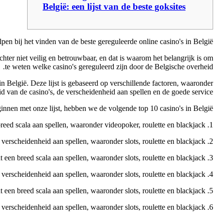
België: een lijst van de beste goksites
helpen bij het vinden van de beste gereguleerde online casino's in België.
chter niet veilig en betrouwbaar, en dat is waarom het belangrijk is om
te weten welke casino's gereguleerd zijn door de Belgische overheid.
in België. Deze lijst is gebaseerd op verschillende factoren, waaronder
d van de casino's, de verscheidenheid aan spellen en de goede service.
nnen met onze lijst, hebben we de volgende top 10 casino's in België:
1. Casino777 – Dit online casino is gereguleerd door de Belgische overheid en biedt een breed scala aan spellen, waaronder videopoker, roulette en blackjack.
2. Betway Casino – Dit online casino is ook gereguleerd door de Belgische overheid en biedt een verscheidenheid aan spellen, waaronder slots, roulette en blackjack.
3. Unibet Casino – Dit online casino is gereguleerd door de Belgische overheid en biedt een breed scala aan spellen, waaronder slots, roulette en blackjack.
4. Mr Green Casino – Dit online casino is gereguleerd door de Belgische overheid en biedt een verscheidenheid aan spellen, waaronder slots, roulette en blackjack.
5. CasinoEuro – Dit online casino is gereguleerd door de Belgische overheid en biedt een breed scala aan spellen, waaronder slots, roulette en blackjack.
6. Bwin Casino – Dit online casino is gereguleerd door de Belgische overheid en biedt een verscheidenheid aan spellen, waaronder slots, roulette en blackjack.