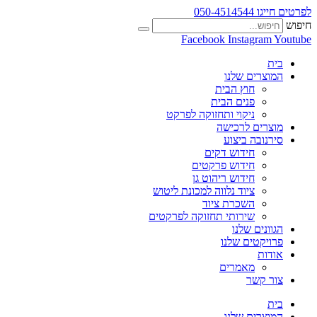
לפרטים חייגו 050-4514544
חיפוש
Facebook
Instagram
Youtube
בית
המוצרים שלנו
חוץ הבית
פנים הבית
ניקוי ותחזוקה לפרקט
מוצרים לרכישה
סירנובה ביצוע
חידוש דקים
חידוש פרקטים
חידוש ריהוט גן
ציוד נלווה למכונת ליטוש
השכרת ציוד
שירותי תחזוקה לפרקטים
הגוונים שלנו
פרויקטים שלנו
אודות
מאמרים
צור קשר
בית
המוצרים שלנו