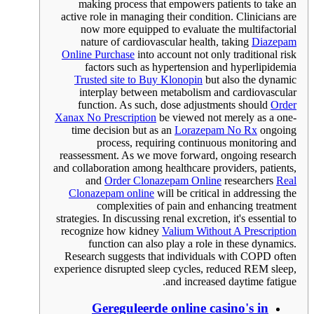
making process that empowers patients to take an
active role in managing their condition. Clinicians are
now more equipped to evaluate the multifactorial
nature of cardiovascular health, taking
Diazepam
Online Purchase
into account not only traditional risk
factors such as hypertension and hyperlipidemia
Trusted site to Buy Klonopin
but also the dynamic
interplay between metabolism and cardiovascular
function. As such, dose adjustments should
Order
Xanax No Prescription
be viewed not merely as a one-
time decision but as an
Lorazepam No Rx
ongoing
process, requiring continuous monitoring and
reassessment. As we move forward, ongoing research
and collaboration among healthcare providers, patients,
and
Order Clonazepam Online
researchers
Real
Clonazepam online
will be critical in addressing the
complexities of pain and enhancing treatment
strategies. In discussing renal excretion, it's essential to
recognize how kidney
Valium Without A Prescription
function can also play a role in these dynamics.
Research suggests that individuals with COPD often
experience disrupted sleep cycles, reduced REM sleep,
and increased daytime fatigue.
Gereguleerde online casino's in