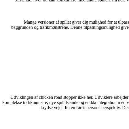
Mange versioner af spillet giver dig mulighed for at tilpas
baggrunden og trafikmønstrene. Denne tilpasningsmulighed giver di
Udviklingen af
chicken road
stopper ikke her. Udviklere arbejder 
komplekse trafikmønstre, nye spiltilstande og endda integration med vir
krydse vejen fra en førstepersons perspektiv. Der e