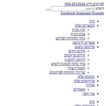
לפרטים חייגו 050-4514544
חיפוש
Facebook
Instagram
Youtube
בית
המוצרים שלנו
חוץ הבית
פנים הבית
ניקוי ותחזוקה לפרקט
מוצרים לרכישה
סירנובה ביצוע
חידוש דקים
חידוש פרקטים
חידוש ריהוט גן
ציוד נלווה למכונת ליטוש
השכרת ציוד
שירותי תחזוקה לפרקטים
הגוונים שלנו
פרויקטים שלנו
אודות
מאמרים
צור קשר
בית
המוצרים שלנו