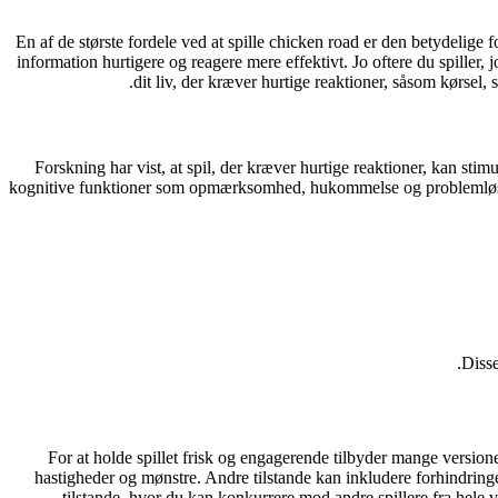
En af de største fordele ved at spille
chicken road
er den betydelige fo
information hurtigere og reagere mere effektivt. Jo oftere du spiller, 
dit liv, der kræver hurtige reaktioner, såsom kørsel, s
Forskning har vist, at spil, der kræver hurtige reaktioner, kan stimu
kognitive funktioner som opmærksomhed, hukommelse og problemløsn
Disse
For at holde spillet frisk og engagerende tilbyder mange version
hastigheder og mønstre. Andre tilstande kan inkludere forhindringe
tilstande, hvor du kan konkurrere mod andre spillere fra hele verd