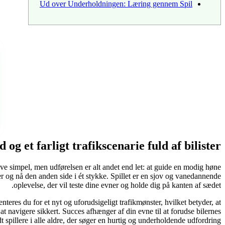
Ud over Underholdningen: Læring gennem Spil
g et farligt trafikscenarie fuld af bilister
ve simpel, men udførelsen er alt andet end let: at guide en modig høne
ner og nå den anden side i ét stykke. Spillet er en sjov og vanedannende
oplevelse, der vil teste dine evner og holde dig på kanten af sædet.
nteres du for et nyt og uforudsigeligt trafikmønster, hvilket betyder, at
t navigere sikkert. Succes afhænger af din evne til at forudse bilernes
spillere i alle aldre, der søger en hurtig og underholdende udfordring.