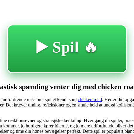
🔥 Spil ▶️
astisk spænding venter dig med chicken road o
n udfordrende mission i spillet kendt som
chicken road
. Her er din opga
farer. Det kræver timing, refleksioner og en smule held at undgå kollisio
f dine reaktionsevner og strategiske tænkning. Hver gang du spiller, præse
 kommer, jo hurtigere kører bilerne, og jo mere udfordrende bliver det a
lser og time din hønes bevægelser perfekt. Dette spil er populært blandt 