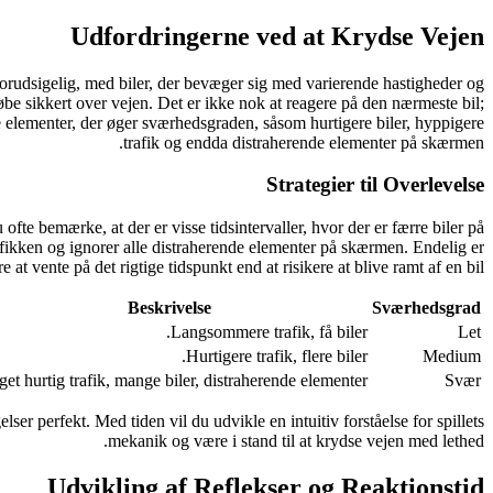
Udfordringerne ved at Krydse Vejen
orudsigelig, med biler, der bevæger sig med varierende hastigheder og
be sikkert over vejen. Det er ikke nok at reagere på den nærmeste bil;
e elementer, der øger sværhedsgraden, såsom hurtigere biler, hyppigere
trafik og endda distraherende elementer på skærmen.
Strategier til Overlevelse
 ofte bemærke, at der er visse tidsintervaller, hvor der er færre biler på
trafikken og ignorer alle distraherende elementer på skærmen. Endelig er
at vente på det rigtige tidspunkt end at risikere at blive ramt af en bil.
Beskrivelse
Sværhedsgrad
Langsommere trafik, få biler.
Let
Hurtigere trafik, flere biler.
Medium
et hurtig trafik, mange biler, distraherende elementer.
Svær
ser perfekt. Med tiden vil du udvikle en intuitiv forståelse for spillets
mekanik og være i stand til at krydse vejen med lethed.
Udvikling af Reflekser og Reaktionstid