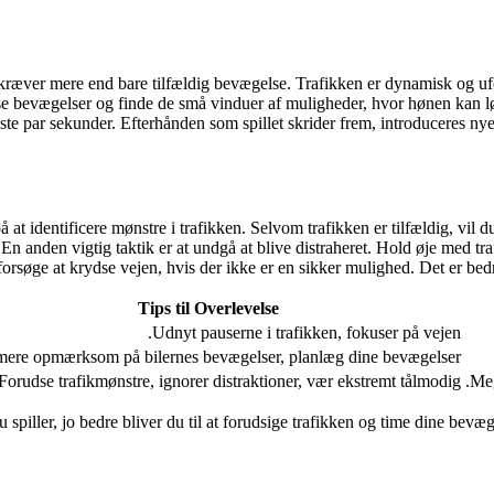
 kræver mere end bare tilfældig bevægelse. Trafikken er dynamisk og uf
isse bevægelser og finde de små vinduer af muligheder, hvor hønen kan lø
ste par sekunder. Efterhånden som spillet skrider frem, introduceres ny
å at identificere mønstre i trafikken. Selvom trafikken er tilfældig, vil du
t. En anden vigtig taktik er at undgå at blive distraheret. Hold øje med 
orsøge at krydse vejen, hvis der ikke er en sikker mulighed. Det er bedre 
Tips til Overlevelse
Udnyt pauserne i trafikken, fokuser på vejen.
ere opmærksom på bilernes bevægelser, planlæg dine bevægelser.
Forudse trafikmønstre, ignorer distraktioner, vær ekstremt tålmodig.
Meg
spiller, jo bedre bliver du til at forudsige trafikken og time dine bevægel