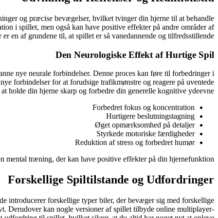
ninger og præcise bevægelser, hvilket tvinger din hjerne til at behandle
tation i spillet, men også kan have positive effekter på andre områder af
er en af grundene til, at spillet er så vanedannende og tilfredsstillende.
Den Neurologiske Effekt af Hurtige Spil
 danne nye neurale forbindelser. Denne proces kan føre til forbedringer i
e nye forbindelser for at forudsige trafikmønstre og reagere på uventede
t holde din hjerne skarp og forbedre din generelle kognitive ydeevne.
Forbedret fokus og koncentration
Hurtigere beslutningstagning
Øget opmærksomhed på detaljer
Styrkede motoriske færdigheder
Reduktion af stress og forbedret humør
 en mental træning, der kan have positive effekter på din hjernefunktion.
Forskellige Spiltilstande og Udfordringer
nde introducerer forskellige typer biler, der bevæger sig med forskellige
t. Derudover kan nogle versioner af spillet tilbyde online multiplayer-
dfordring til spillet, hvilket sikrer, at du altid har noget nyt at opleve.