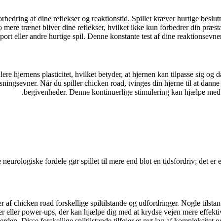
rbedring af dine reflekser og reaktionstid. Spillet kræver hurtige beslut
jo mere trænet bliver dine reflekser, hvilket ikke kun forbedrer din præs
port eller andre hurtige spil. Denne konstante test af dine reaktionsevner 
lere hjernens plasticitet, hvilket betyder, at hjernen kan tilpasse sig og
ingsevner. Når du spiller
chicken road
, tvinges din hjerne til at dann
begivenheder. Denne kontinuerlige stimulering kan hjælpe med a
 neurologiske fordele gør spillet til mere end blot en tidsfordriv; det er
er af
chicken road
forskellige spiltilstande og udfordringer. Nogle tilsta
r eller power-ups, der kan hjælpe dig med at krydse vejen mere effektiv
en. Disse forskellige spiltilstande tilføjer et nyt lag af kompleksitet og u