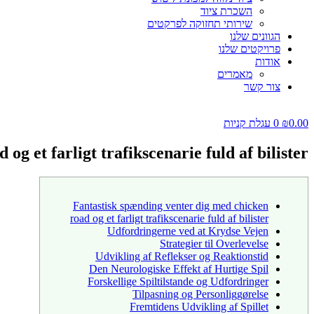
השכרת ציוד
שירותי תחזוקה לפרקטים
הגוונים שלנו
פרויקטים שלנו
אודות
מאמרים
צור קשר
0.00
₪
0
עגלת קניות
g et farligt trafikscenarie fuld af bilister
Fantastisk spænding venter dig med chicken
road og et farligt trafikscenarie fuld af bilister
Udfordringerne ved at Krydse Vejen
Strategier til Overlevelse
Udvikling af Reflekser og Reaktionstid
Den Neurologiske Effekt af Hurtige Spil
Forskellige Spiltilstande og Udfordringer
Tilpasning og Personliggørelse
Fremtidens Udvikling af Spillet