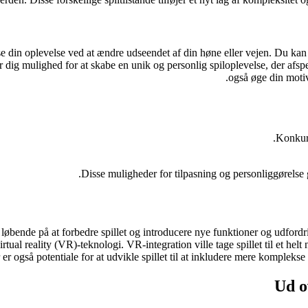
se din oplevelse ved at ændre udseendet af din høne eller vejen. Du kan v
g mulighed for at skabe en unik og personlig spiloplevelse, der afspejl
også øge din motiv
Konkurr
Disse muligheder for tilpasning og personliggørelse
løbende på at forbedre spillet og introducere nye funktioner og udfordr
tual reality (VR)-teknologi. VR-integration ville tage spillet til et hel
r også potentiale for at udvikle spillet til at inkludere mere komplekse h
Ud o