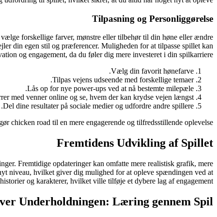
Tilpasning og Personliggørelse
ælge forskellige farver, mønstre eller tilbehør til din høne eller ændre
er din egen stil og præferencer. Muligheden for at tilpasse spillet kan
ation og engagement, da du føler dig mere investeret i din spilkarriere.
Vælg din favorit hønefarve.
Tilpas vejens udseende med forskellige temaer.
Lås op for nye power-ups ved at nå bestemte milepæle.
er med venner online og se, hvem der kan krydse vejen længst.
Del dine resultater på sociale medier og udfordre andre spillere.
 gør
chicken road
til en mere engagerende og tilfredsstillende oplevelse.
Fremtidens Udvikling af Spillet
inger. Fremtidige opdateringer kan omfatte mere realistisk grafik, mere
t nyt niveau, hvilket giver dig mulighed for at opleve spændingen ved at
istorier og karakterer, hvilket ville tilføje et dybere lag af engagement.
ver Underholdningen: Læring gennem Spil