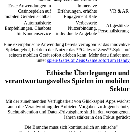
Erste Anwendungen in
Immersive
Casinospielen auf
Erfahrungen, erhöhte
VR & AR
mobilen Geräten sichtbar
Engagement-Rate
Automatisierte
Verbesserte
AI-gestützte
Empfehlungen, Chatbots
Nutzerbindung,
Personalisierung
für Kundenservice
individuelle Angebote
Eine exemplarische Anwendung bereits verfügbar ist das innovative
Spielangebot, bei dem der Nutzer das **Gates of Zeus**-Spiel auf
seinem mobilen Gerät sofort erleben kann. Mehr dazu findet man
.
unter
spiele Gates of Zeus Game sofort am Handy
Ethische Überlegungen und
verantwortungsvolles Spielen im mobilen
Sektor
Mit der zunehmenden Verfügbarkeit von Glücksspiel-Apps wächst
auch die Verantwortung der Anbieter. Vorgaben zu Jugendschutz,
Suchtprävention und Daten-Privatsphäre sind in den vergangenen
Jahren stärker in den Fokus gerückt.
"Die Branche muss sich kontinuierlich an ethische