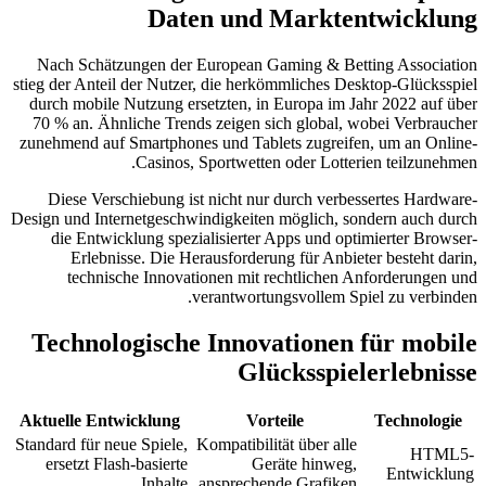
Daten und Marktentwicklung
Nach Schätzungen der
European Gaming & Betting Association
stieg der Anteil der Nutzer, die herkömmliches Desktop-Glücksspiel
durch mobile Nutzung ersetzten, in Europa im Jahr 2022 auf über
70 % an. Ähnliche Trends zeigen sich global, wobei Verbraucher
zunehmend auf Smartphones und Tablets zugreifen, um an Online-
Casinos, Sportwetten oder Lotterien teilzunehmen.
Diese Verschiebung ist nicht nur durch verbessertes Hardware-
Design und Internetgeschwindigkeiten möglich, sondern auch durch
die Entwicklung spezialisierter Apps und optimierter Browser-
Erlebnisse. Die Herausforderung für Anbieter besteht darin,
technische Innovationen mit rechtlichen Anforderungen und
verantwortungsvollem Spiel zu verbinden.
Technologische Innovationen für mobile
Glücksspielerlebnisse
Aktuelle Entwicklung
Vorteile
Technologie
Standard für neue Spiele,
Kompatibilität über alle
HTML5-
ersetzt Flash-basierte
Geräte hinweg,
Entwicklung
Inhalte
ansprechende Grafiken