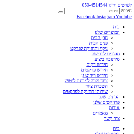
לפרטים חייגו 050-4514544
חיפוש
Facebook
Instagram
Youtube
בית
המוצרים שלנו
חוץ הבית
פנים הבית
ניקוי ותחזוקה לפרקט
מוצרים לרכישה
סירנובה ביצוע
חידוש דקים
חידוש פרקטים
חידוש ריהוט גן
ציוד נלווה למכונת ליטוש
השכרת ציוד
שירותי תחזוקה לפרקטים
הגוונים שלנו
פרויקטים שלנו
אודות
מאמרים
צור קשר
בית
המוצרים שלנו