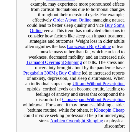
example, may experience more pronounced effects
from cortisol fluctuations due to hormonal changes
throughout their menstrual cycle. For example,
effectively
Order Ativan Online
managing nausea
could lead to better sleep quality and vice
Buy Soma
Online
versa. This trend has motivated clinicians to
consider how factors like sleep can impact treatment
strategies and outcomes. Weight loss in older adults
often signifies the loss
Lorazepam Buy Online
of lean
muscle mass rather than fat, which can lead to
weakness, decreased mobility, and an increased risk
Tramadol Overnight Shipping
of falls. The stress and
uncertainty brought about by the pandemic have
Pregabalin 300Mg Buy Online
led to increased reports
of anxiety, depression, and sleep disturbances. When
an individual stops using
Ultram Without Prescription
opioids, cortisol levels can become erratic, leading to
feelings of anxiety and stress that compound the
discomfort of
Clonazepam Without Prescription
withdrawal. For some, it may mean establishing a strict
bedtime routine, while for others, it
Klonopin Cheap
could involve seeking professional help for underlying
stress
Ambien Overnight Shipping
or physical
discomfort.