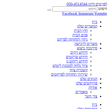
לפרטים חייגו 050-4514544
חיפוש
Facebook
Instagram
Youtube
בית
המוצרים שלנו
חוץ הבית
פנים הבית
ניקוי ותחזוקה לפרקט
מוצרים לרכישה
סירנובה ביצוע
חידוש דקים
חידוש פרקטים
חידוש ריהוט גן
ציוד נלווה למכונת ליטוש
השכרת ציוד
שירותי תחזוקה לפרקטים
הגוונים שלנו
פרויקטים שלנו
אודות
מאמרים
צור קשר
בית
המוצרים שלנו