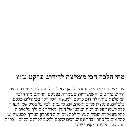
מהי הלכה הכי מומלצת לחידוש פרקט עץ?
אנו מאמינים שלפני שהגעתם לכאן יצא לכם לחפש לא מעט בגוגל אודות
חידוש פרקטים והאפשרויות שעומדות בפניכם ותהיתם מהי הלכה
המומלצת ביותר לחידוש פרקט. למעשה, הכל תלוי בשיקולים שלכם;
כלכליים, פונקציונאליים ואסתטיים. לדוגמא: לכה על בסיס שמן תעזור
לכם לשמור על המראה הטבעי של העץ. מאידך אם נלך על איכות,
פונקציונאליות ועמידות גימור לכה מים יהיה הפתרון העדיף. למעשה יש
להתאים כל פתרון בהתאם לצרכים שלכם ולמצב הפרקט הקיים – כל זה
נעשה עם אנשי המקצוע שלנו.