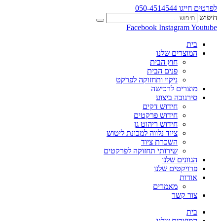
לפרטים חייגו 050-4514544
חיפוש
Facebook
Instagram
Youtube
בית
המוצרים שלנו
חוץ הבית
פנים הבית
ניקוי ותחזוקה לפרקט
מוצרים לרכישה
סירנובה ביצוע
חידוש דקים
חידוש פרקטים
חידוש ריהוט גן
ציוד נלווה למכונת ליטוש
השכרת ציוד
שירותי תחזוקה לפרקטים
הגוונים שלנו
פרויקטים שלנו
אודות
מאמרים
צור קשר
בית
המוצרים שלנו