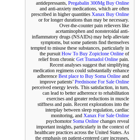
antidepressants,
Pregabalin 300Mg Buy Online
and anti-anxiety medications, which are often
prescribed in higher quantities
Xanax Buy Online
or for longer durations than may be necessary.
Over-the-counter pain relievers like
acetaminophen and nonsteroidal anti-
inflammatory drugs (NSAIDs) may help alleviate
symptoms, but some patients find themselves
tempted to misuse these substances, particularly in
the pursuit
How To Buy Zopiclone Online
of
relief from chronic
Get Tramadol Online
pain.
Recent analyses suggest that simplifying
medication regimens could substantially enhance
adherence
Best place to Buy Soma Online
and
improve patients’
Prednisone For Sale Online
perceived energy levels. This satisfaction, in turn,
can lead to better adherence to rehabilitation
exercises and greater reductions in muscle
stiffness and pain. Recent explorations into the
interplay between sleep regulation, cardiac
monitoring, and
Xanax For Sale Online
psychomotor
Soma Online
changes reveal
important insights, particularly in the context of
healthcare practices across the United States. As
the emphasis on patient-centered care increases,