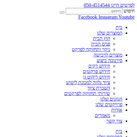
לפרטים חייגו 050-4514544
חיפוש
Facebook
Instagram
Youtube
בית
המוצרים שלנו
חוץ הבית
פנים הבית
ניקוי ותחזוקה לפרקט
מוצרים לרכישה
סירנובה ביצוע
חידוש דקים
חידוש פרקטים
חידוש ריהוט גן
ציוד נלווה למכונת ליטוש
השכרת ציוד
שירותי תחזוקה לפרקטים
הגוונים שלנו
פרויקטים שלנו
אודות
מאמרים
צור קשר
בית
המוצרים שלנו