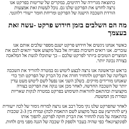
כתוצאה מגרירה של רהיטים, במקרים של שריטות בפרקט אנו
נרצה לחדש את הפרקט שלנו גם. נוכל לעשות זאת אמצעות
הורדת השכבה הישנה של הפרקט ומריחת חומר ייעודי רלוונטי.
מה הם השלבים בזמן חידוש פרקט -עשה זאת
בעצמך
כאשר אנחנו ניגשים אל חידוש פרקט ישנם מספר שלבים אותם אנו
עוברים. אנו רואים חשיבות בפנייה אל בעל מקצוע אשר יתאים לכם את
המוצרים הטובים ביותר לפרקט שלכם – כך שתוכלו לגשת אל המלאכה
בצורה נכונה יותר.
בראש ובראשונה אנו נרצה לבצע ליטוש גס במטרה להוריד את השכבה
העליונה של הפרקט ולהחזיר חזרה את כל הברק של הפרקט תוך כדי
שאנחנו מורידים מזיקים. בשלב השני אנו נפעל לשם ליטוש מעט עדין
יותר של השכבה החדשה, לאחר מכן אנו ננקה את הפרקט בצורה
מקצועית ובהתאם להוראות השימוש בפרקט במטרה לנקות שאריות
ונסורת מן המשטח.
לאחר שהפרקט שלנו נקי מכל רבב אנו נרצה למרוח גימור של לכה ייעודית
(יש להתייעץ עם בעל מקצוע לשם התאמת לכה) ונמרח בין 2-3 שכבות
בהתאמה על מנת להחזיר את הברק חזקה לפרקט, להפוך אותו
לפונקציונאלי כפי שהיה בעבר ולספק לו שכבה של הגנה מפני מים ולחות.