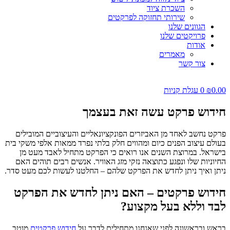
השכרת ציוד
שירותי תחזוקה לפרקטים
הגוונים שלנו
פרויקטים שלנו
אודות
מאמרים
צור קשר
0.00
₪
0
עגלת קניות
חידוש פרקט עשה זאת בעצמך
פרקט נחשב לאחד מן האביזרים הפונקציונאליים והעיצוביים המובילים
בעולם עיצוב הפנים כיום ומהווים חלק בלתי נפרד ממאות אלפי משקי בית
בישראל. במרוצת השנים אנו רואים כי הפרקט מתחיל לאבד מעט מן
החיוניות שלו ונפגע כתוצאה נזקי מזג האוויר. אנשים רבים תוהים האם
ניתן ואיך ניתן לחדש את הפרקט שלהם – החלטנו לעשות לכם מעט סדר.
חידוש פרקטים – האם ניתן לחדש את הפרקט
לבד וללא בעל מקצוע?
בראש ובראשונה לפני שאנחנו מתחילים לדבר על
חידוש פרקטים
מוטב