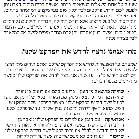
שנענה על אחת השאלות הנשאלות ביותר, אנשים רבים תוהים האם ניתן
לפעול לשם חידוש פרקטים לבד וללא שום בעל מקצוע המתמחה בתחום.
אנו מאמינים כי בהנחה ומצב הפרקט הינו מצב קטסטרופלי הדורש
התייחסות של בעל מקצוע אלא דורש תחזוקה, הברקה ותיקונים נקודתיים
ניתן לעשות זאת לבד – אך באותה נשימה אנו עדיין ממליצים לכם להיעזר
בבעל מקצוע אשר יכווין אתכם ויתן לכם מספר טיפים לגשת אל המלאכה
לבד בצורה נכונה.
מתי אנחנו נרצה לחדש את הפרקט שלנו?
שמעתם על האפשרות לחדש את הפרקט שלכם ואתם תוהים מתי תרצו
לעשות זאת. אנו למדים כי חידוש פרקט יש לעשות בהתאם למצב הפרקט
ויש לבצע חידוש כל 10-15 שנה. אנו נרצה לחדש את הפרקט שלנו כאשר
מתקיימים מספר דברים:
שחיקה כתוצאה מן הזמן –
ברגעים בהם אנו רואים כי נוצרת
שחיקה מן הזמן, כתוצאה מנזקי מזג האוויר ובלאי של הזמן אנו נרצה
לפעול לשם חידוש הפרקט שלנו. כאשר הפרקט שלנו נשחק ויש
חשש שהוא יחשף ללחות ומים זה עניין של זמן עד שהפרקט שלנו
יתחיל להיפגע ולהישחק במהירות.
אסתטיקה –
עם הזמן אנו למדים כי הפרקט שלנו מאבד מן
החיוניות והברק שלו, כאשר אנחנו נרצה להחזיר את אותה תחושה
של ברק וחדשנות לחלל אנו נרצה לפעול לשם חידוש הפרקט שלנו.
שריטות
– אנו רואים לא מעט שריטות אשר עלולות לקרות