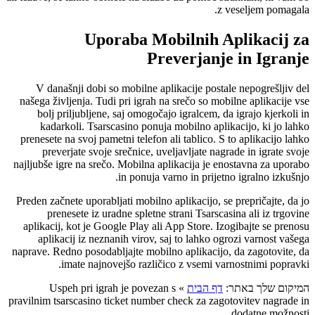
z veseljem pomagala.
Uporaba Mobilnih Aplikacij za
Preverjanje in Igranje
V današnji dobi so mobilne aplikacije postale nepogrešljiv del
našega življenja. Tudi pri igrah na srečo so mobilne aplikacije vse
bolj priljubljene, saj omogočajo igralcem, da igrajo kjerkoli in
kadarkoli. Tsarscasino ponuja mobilno aplikacijo, ki jo lahko
prenesete na svoj pametni telefon ali tablico. S to aplikacijo lahko
preverjate svoje srečnice, uveljavljate nagrade in igrate svoje
najljubše igre na srečo. Mobilna aplikacija je enostavna za uporabo
in ponuja varno in prijetno igralno izkušnjo.
Preden začnete uporabljati mobilno aplikacijo, se prepričajte, da jo
prenesete iz uradne spletne strani Tsarscasina ali iz trgovine
aplikacij, kot je Google Play ali App Store. Izogibajte se prenosu
aplikacij iz neznanih virov, saj to lahko ogrozi varnost vašega
naprave. Redno posodabljajte mobilno aplikacijo, da zagotovite, da
imate najnovejšo različico z vsemi varnostnimi popravki.
המיקום שלך באתר:
דף הבית
»
Uspeh pri igrah je povezan s
pravilnim tsarscasino ticket number check za zagotovitev nagrade in
dodatne možnosti