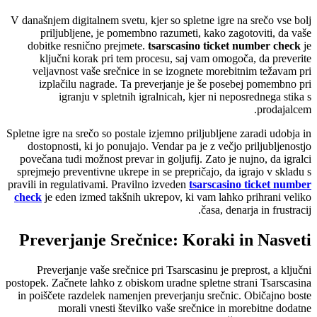
V današnjem digitalnem svetu, kjer so spletne igre na srečo vse bolj
priljubljene, je pomembno razumeti, kako zagotoviti, da vaše
dobitke resnično prejmete.
tsarscasino ticket number check
je
ključni korak pri tem procesu, saj vam omogoča, da preverite
veljavnost vaše srečnice in se izognete morebitnim težavam pri
izplačilu nagrade. Ta preverjanje je še posebej pomembno pri
igranju v spletnih igralnicah, kjer ni neposrednega stika s
prodajalcem.
Spletne igre na srečo so postale izjemno priljubljene zaradi udobja in
dostopnosti, ki jo ponujajo. Vendar pa je z večjo priljubljenostjo
povečana tudi možnost prevar in goljufij. Zato je nujno, da igralci
sprejmejo preventivne ukrepe in se prepričajo, da igrajo v skladu s
pravili in regulativami. Pravilno izveden
tsarscasino ticket number
check
je eden izmed takšnih ukrepov, ki vam lahko prihrani veliko
časa, denarja in frustracij.
Preverjanje Srečnice: Koraki in Nasveti
Preverjanje vaše srečnice pri Tsarscasinu je preprost, a ključni
postopek. Začnete lahko z obiskom uradne spletne strani Tsarscasina
in poiščete razdelek namenjen preverjanju srečnic. Običajno boste
morali vnesti številko vaše srečnice in morebitne dodatne