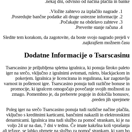
nekaj dni, odvisno od načina plačila in banke.
Vložite zahtevo za izplačilo nagrade.
Posredujte bančne podatke ali druge ustrezne informacije.
Počakajte na obdelavo zahteve.
Preverite stanje računa.
Sledite tem korakom, da zagotovite, da boste svojo nagrado prejeli v
najkrajšem možnem času.
Dodatne Informacije o Tsarscasinu
Tsarscasino je priljubljena spletna igralnica, ki ponuja široko paleto
iger na srečo, vključno z igralnimi avtomati, ruleto, blackjackom in
pokerjem. Igralnica je licencirana in regulirana, kar zagotavlja
varnost in poštenost igre. Tsarscasino ponuja tudi različne bonuse in
promocije, ki igralcem omogočajo povečanje svojih možnosti za
zmago. Pomembno je, da preberete pogoje in določila bonusov,
preden jih sprejmete.
Poleg iger na srečo Tsarscasino ponuja tudi različne načine plačila,
vključno s kreditnimi karticami, bančnimi nakazili in elektronskimi
denarnicami. Igralnica ima tudi službo za pomoč strankam, ki je na
voljo 24 ur na dan, 7 dni v tednu. Če imate kakršna koli vprašanja
ali težave, se lahko obrnete na službo za pomoč strankam, ki vam bo