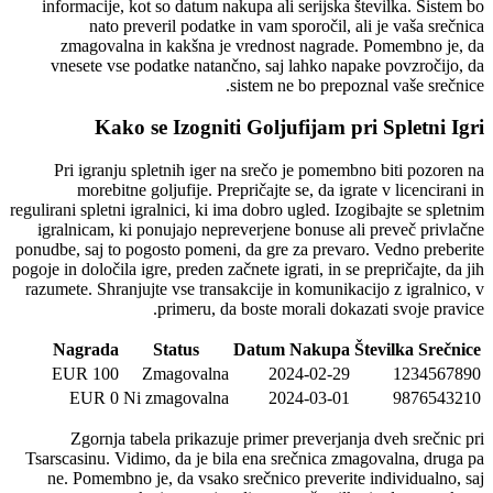
informacije, kot so datum nakupa ali serijska številka. Sistem bo
nato preveril podatke in vam sporočil, ali je vaša srečnica
zmagovalna in kakšna je vrednost nagrade. Pomembno je, da
vnesete vse podatke natančno, saj lahko napake povzročijo, da
sistem ne bo prepoznal vaše srečnice.
Kako se Izogniti Goljufijam pri Spletni Igri
Pri igranju spletnih iger na srečo je pomembno biti pozoren na
morebitne goljufije. Prepričajte se, da igrate v licencirani in
regulirani spletni igralnici, ki ima dobro ugled. Izogibajte se spletnim
igralnicam, ki ponujajo nepreverjene bonuse ali preveč privlačne
ponudbe, saj to pogosto pomeni, da gre za prevaro. Vedno preberite
pogoje in določila igre, preden začnete igrati, in se prepričajte, da jih
razumete. Shranjujte vse transakcije in komunikacijo z igralnico, v
primeru, da boste morali dokazati svoje pravice.
Nagrada
Status
Datum Nakupa
Številka Srečnice
100 EUR
Zmagovalna
2024-02-29
1234567890
0 EUR
Ni zmagovalna
2024-03-01
9876543210
Zgornja tabela prikazuje primer preverjanja dveh srečnic pri
Tsarscasinu. Vidimo, da je bila ena srečnica zmagovalna, druga pa
ne. Pomembno je, da vsako srečnico preverite individualno, saj