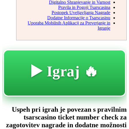
Digitalno Shranjevanje in Varnost
Pravila in Pogoji Tsarscasina
Postopek Uveljavljanja Nagrade
Dodatne Informacije o Tsarscasinu
Uporaba Mobilnih Aplikacij za Preverjanje in
Igranje
🔥 Igraj ▶️
Uspeh pri igrah je povezan s pravilnim
tsarscasino ticket number check za
zagotovitev nagrade in dodatne možnosti