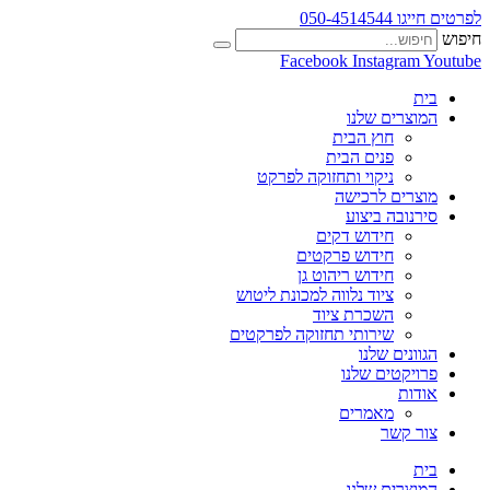
לפרטים חייגו 050-4514544
חיפוש
Facebook
Instagram
Youtube
בית
המוצרים שלנו
חוץ הבית
פנים הבית
ניקוי ותחזוקה לפרקט
מוצרים לרכישה
סירנובה ביצוע
חידוש דקים
חידוש פרקטים
חידוש ריהוט גן
ציוד נלווה למכונת ליטוש
השכרת ציוד
שירותי תחזוקה לפרקטים
הגוונים שלנו
פרויקטים שלנו
אודות
מאמרים
צור קשר
בית
המוצרים שלנו