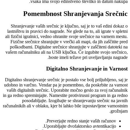
vsaka ima svojo edinstveno številko in datum nakupa.
Pomembnost Shranjevanja Srečnic
Shranjevanje vaših srečnic je ključno, saj je to vaš edini dokaz o
lastništvu in pravici do nagrade. Ne glede na to, ali igrate v spletni
ali fizični igralnici, vedno ohranite svoje srečnice na varnem mestu.
Fizične srečnice shranjujte v vrečki ali mapi, da jih zaščitite pred
poškodbami. Digitalne srečnice shranjujte v zaščiteni datoteki na
vašem računalniku ali na USB ključku. Če izgubite svojo srečnico,
boste imeli težave pri uveljavljanju nagrade.
Digitalno Shranjevanje in Varnost
Digitalno shranjevanje srečnic je postalo vse bolj priljubljeno, saj je
udobno in varčno. Vendar pa je pomembno, da poskrbite za varnost
vaših digitalnih srečnic. Uporabite močno geslo za svoj računalnik
in ga redno spreminjajte. Namestite protivirusni program in ga redno
posodabljajte. Izogibajte se shranjevanju srečnic na javnih
računalnikih ali v oblaku, kjer bi lahko bile izpostavljene varnostnim
grožnjam.
Preverjajte redno stanje vaših računov.
Uporabljajte dvofaktorsko avtentikacijo.