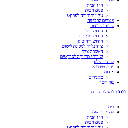
חוץ הבית
פנים הבית
ניקוי ותחזוקה לפרקט
מוצרים לרכישה
סירנובה ביצוע
חידוש דקים
חידוש פרקטים
חידוש ריהוט גן
ציוד נלווה למכונת ליטוש
השכרת ציוד
שירותי תחזוקה לפרקטים
הגוונים שלנו
פרויקטים שלנו
אודות
מאמרים
צור קשר
0.00
₪
0
עגלת קניות
בית
המוצרים שלנו
חוץ הבית
פנים הבית
ניקוי ותחזוקה לפרקט