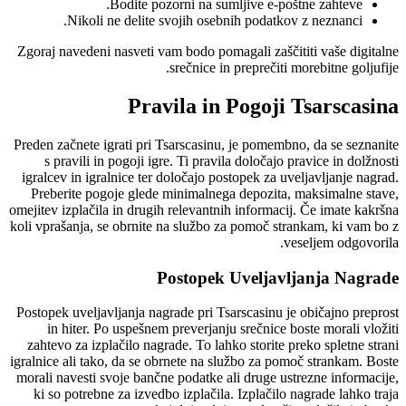
Bodite pozorni na sumljive e-poštne zahteve.
Nikoli ne delite svojih osebnih podatkov z neznanci.
Zgoraj navedeni nasveti vam bodo pomagali zaščititi vaše digitalne
srečnice in preprečiti morebitne goljufije.
Pravila in Pogoji Tsarscasina
Preden začnete igrati pri Tsarscasinu, je pomembno, da se seznanite
s pravili in pogoji igre. Ti pravila določajo pravice in dolžnosti
igralcev in igralnice ter določajo postopek za uveljavljanje nagrad.
Preberite pogoje glede minimalnega depozita, maksimalne stave,
omejitev izplačila in drugih relevantnih informacij. Če imate kakršna
koli vprašanja, se obrnite na službo za pomoč strankam, ki vam bo z
veseljem odgovorila.
Postopek Uveljavljanja Nagrade
Postopek uveljavljanja nagrade pri Tsarscasinu je običajno preprost
in hiter. Po uspešnem preverjanju srečnice boste morali vložiti
zahtevo za izplačilo nagrade. To lahko storite preko spletne strani
igralnice ali tako, da se obrnete na službo za pomoč strankam. Boste
morali navesti svoje bančne podatke ali druge ustrezne informacije,
ki so potrebne za izvedbo izplačila. Izplačilo nagrade lahko traja