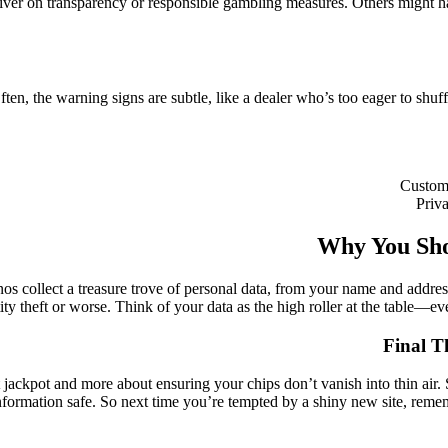
eliver on transparency or responsible gambling measures. Others might ha
ten, the warning signs are subtle, like a dealer who’s too eager to shuff
Custome
Priv
Why You Sho
sinos collect a treasure trove of personal data, from your name and address
ty theft or worse. Think of your data as the high roller at the table—eve
Final T
 jackpot and more about ensuring your chips don’t vanish into thin air. 
information safe. So next time you’re tempted by a shiny new site, reme