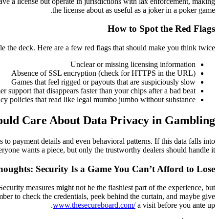
ve a license but operate in jurisdictions with lax enforcement, making
the license about as useful as a joker in a poker game.
How to Spot the Red Flags
le the deck. Here are a few red flags that should make you think twice:
Unclear or missing licensing information
Absence of SSL encryption (check for HTTPS in the URL)
Games that feel rigged or payouts that are suspiciously slow
r support that disappears faster than your chips after a bad beat
acy policies that read like legal mumbo jumbo without substance
uld Care About Data Privacy in Gambling
 to payment details and even behavioral patterns. If this data falls into
ryone wants a piece, but only the trustworthy dealers should handle it.
houghts: Security Is a Game You Can’t Afford to Lose
Security measures might not be the flashiest part of the experience, but
mber to check the credentials, peek behind the curtain, and maybe give
www.thesecureboard.com/
a visit before you ante up.