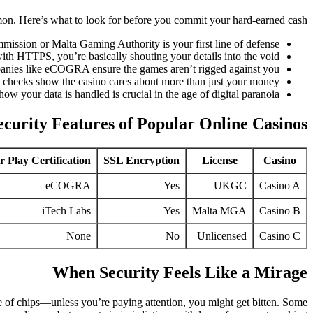
mmon. Here’s what to look for before you commit your hard-earned cash:
ission or Malta Gaming Authority is your first line of defense.
with HTTPS, you’re basically shouting your details into the void.
nies like eCOGRA ensure the games aren’t rigged against you.
ty checks show the casino cares about more than just your money.
 your data is handled is crucial in the age of digital paranoia.
curity Features of Popular Online Casinos
r Play Certification
SSL Encryption
License
Casino
eCOGRA
Yes
UKGC
Casino A
iTech Labs
Yes
Malta MGA
Casino B
None
No
Unlicensed
Casino C
When Security Feels Like a Mirage
pile of chips—unless you’re paying attention, you might get bitten. Some