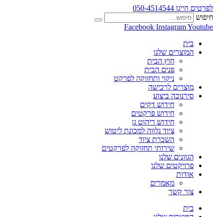
לפרטים חייגו 050-4514544
חיפוש
Facebook
Instagram
Youtube
בית
המוצרים שלנו
חוץ הבית
פנים הבית
ניקוי ותחזוקה לפרקט
מוצרים לרכישה
סירנובה ביצוע
חידוש דקים
חידוש פרקטים
חידוש ריהוט גן
ציוד נלווה למכונת ליטוש
השכרת ציוד
שירותי תחזוקה לפרקטים
הגוונים שלנו
פרויקטים שלנו
אודות
מאמרים
צור קשר
בית
המוצרים שלנו