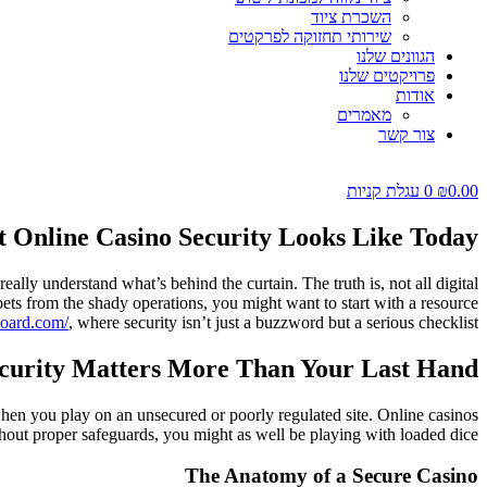
השכרת ציוד
שירותי תחזוקה לפרקטים
הגוונים שלנו
פרויקטים שלנו
אודות
מאמרים
צור קשר
0.00
₪
0
עגלת קניות
 Online Casino Security Looks Like Today
eally understand what’s behind the curtain. The truth is, not all digital
ets from the shady operations, you might want to start with a resource
oard.com/
, where security isn’t just a buzzword but a serious checklist.
curity Matters More Than Your Last Hand
when you play on an unsecured or poorly regulated site. Online casinos
out proper safeguards, you might as well be playing with loaded dice.
The Anatomy of a Secure Casino