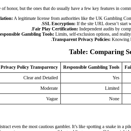
dge of honor, but the ones that do usually have a few key features in co
lation:
A legitimate license from authorities like the UK Gambling Comm
SSL Encryption:
If the site URL doesn’t start 
Fair Play Certification:
Independent audits by compa
esponsible Gambling Tools:
Limits, self-exclusion options, and reali
Transparent Privacy Policies:
Knowing how
Table: Comparing Se
Privacy Policy Transparency
Responsible Gambling Tools
Fai
Clear and Detailed
Yes
Moderate
Limited
Vague
None
distract even the most cautious gambler. It’s like spotting a snake in a 