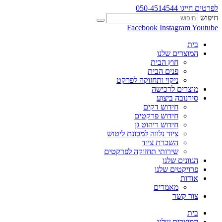
לפרטים חייגו 050-4514544
חיפוש
Facebook
Instagram
Youtube
בית
המוצרים שלנו
חוץ הבית
פנים הבית
ניקוי ותחזוקה לפרקט
מוצרים לרכישה
סירנובה ביצוע
חידוש דקים
חידוש פרקטים
חידוש ריהוט גן
ציוד נלווה למכונת ליטוש
השכרת ציוד
שירותי תחזוקה לפרקטים
הגוונים שלנו
פרויקטים שלנו
אודות
מאמרים
צור קשר
בית
המוצרים שלנו