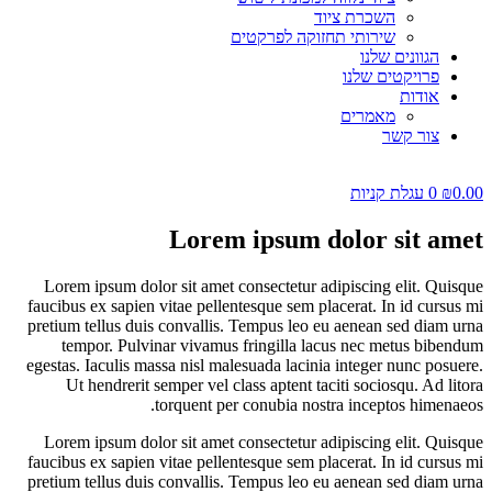
השכרת ציוד
שירותי תחזוקה לפרקטים
הגוונים שלנו
פרויקטים שלנו
אודות
מאמרים
צור קשר
0.00
₪
0
עגלת קניות
Lorem ipsum dolor sit amet
Lorem ipsum dolor sit amet consectetur adipiscing elit. Quisque
faucibus ex sapien vitae pellentesque sem placerat. In id cursus mi
pretium tellus duis convallis. Tempus leo eu aenean sed diam urna
tempor. Pulvinar vivamus fringilla lacus nec metus bibendum
egestas. Iaculis massa nisl malesuada lacinia integer nunc posuere.
Ut hendrerit semper vel class aptent taciti sociosqu. Ad litora
torquent per conubia nostra inceptos himenaeos.
Lorem ipsum dolor sit amet consectetur adipiscing elit. Quisque
faucibus ex sapien vitae pellentesque sem placerat. In id cursus mi
pretium tellus duis convallis. Tempus leo eu aenean sed diam urna