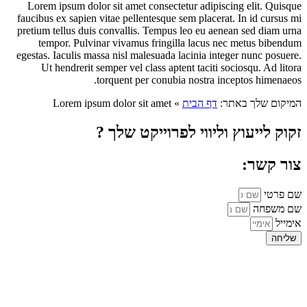
Lorem ipsum dolor sit amet consectetur adipiscing elit. Quisque
faucibus ex sapien vitae pellentesque sem placerat. In id cursus mi
pretium tellus duis convallis. Tempus leo eu aenean sed diam urna
tempor. Pulvinar vivamus fringilla lacus nec metus bibendum
egestas. Iaculis massa nisl malesuada lacinia integer nunc posuere.
Ut hendrerit semper vel class aptent taciti sociosqu. Ad litora
torquent per conubia nostra inceptos himenaeos.
המיקום שלך באתר:
דף הבית
»
Lorem ipsum dolor sit amet
זקוק לייעוץ וליווי לפרוייקט שלך ?
צור קשר:
שם פרטי
שם משפחה
אימייל
שליחה