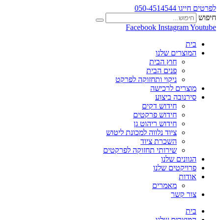
לפרטים חייגו 050-4514544
חיפוש
Facebook
Instagram
Youtube
בית
המוצרים שלנו
חוץ הבית
פנים הבית
ניקוי ותחזוקה לפרקט
מוצרים לרכישה
סירנובה ביצוע
חידוש דקים
חידוש פרקטים
חידוש ריהוט גן
ציוד נלווה למכונת ליטוש
השכרת ציוד
שירותי תחזוקה לפרקטים
הגוונים שלנו
פרויקטים שלנו
אודות
מאמרים
צור קשר
בית
המוצרים שלנו