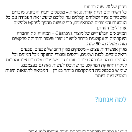
ניסיון של 20 שנה בתחום
כל השירותים תחת קורת גג אחת – מספקים ייעוץ והכוונה, מוכרים
ומשכירים ציוד ושולחים קבלנים עד אליכם שיעשו את העבודה עם כל
המכונות והמוצרים המתאימים, כדי לעשות מהפך לפרקט ולהשיב
אותו לימי הזוהר.ן
המייבאים הבלעדיים של מוצרי Ciranova – המהווה את החברה
היוקרתית והאקולוגית ביותר לייצור מוצרי שימור ותחזוקת פרקטים
מזה למעלה מ- 80 שנה.
מגוון אפשרויות עצום – מספקים מגוון רחב של צבעים, צבעים
ריאקטיביים, לכות ושמנים, ווקסים ומוצרי תחזוקה מכל המינים וכל
הסוגים ברמה הגבוהה ביותר. אנחנו גם משכירים ומוכרים ציוד ומכונות
לניקוי ותחזוקת הפרקט, כך שתוכלו לעשות זאת גם בעצמכם.
שימוש בטכנולוגיה המתקדמת ביותר בארץ – המביאה לתוצאות היפות
והמרשימות ביותר.
למה אנחנו?
שימוש במוצרי סירנובה המספקת גימור איכותי לזמן ארוך